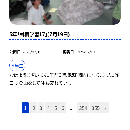
5年「林間学習17」(7月19日)
公開日
2026/07/19
更新日
2026/07/19
５年生
おはようございます。午前6時、起床時間になりました。昨
日は登山をして体も疲れてい...
1
2
3
4
5
6
...
354
355
»