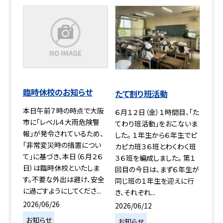
臨時休校のお知らせ
たて割り班活動
本日午前７時の時点で大阪
６月１２日（金）１時間目、「た
市に「レベル４大雨危険警
てわり班活動」をおこないま
報」が発令されているため、
した。 １年生から６年生でピ
「非常変災時の措置につい
カピカ班３６班とわくわく班
て」に基づき、本日（６月２６
３６班を編成しました。 第１
日）は臨時休校といたしま
回目の今日は、まず６年生が
す。不要な外出は避け、安全
同じ班の１年生を迎えに行
に過ごすようにしてくださ...
き、それぞれ...
2026/06/26
2026/06/12
お知らせ
お知らせ