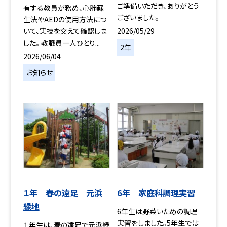
ご準備いただき、ありがとう
有する教員が務め、心肺蘇
ございました。
生法やAEDの使用方法につ
2026/05/29
いて、実技を交えて確認しま
した。 教職員一人ひとり...
2年
2026/06/04
お知らせ
１年 春の遠足 元浜
6年 家庭科調理実習
緑地
6年生は野菜いための調理
実習をしました。5年生では
１年生は、春の遠足で元浜緑