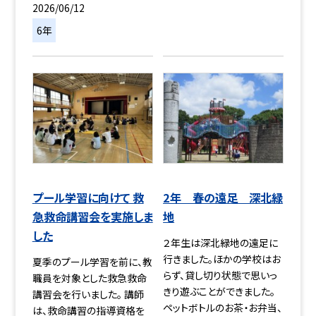
2026/06/12
6年
プール学習に向けて 救
2年 春の遠足 深北緑
急救命講習会を実施しま
地
した
２年生は深北緑地の遠足に
行きました。ほかの学校はお
夏季のプール学習を前に、教
らず、貸し切り状態で思いっ
職員を対象とした救急救命
きり遊ぶことができました。
講習会を行いました。 講師
ペットボトルのお茶・お弁当、
は、救命講習の指導資格を