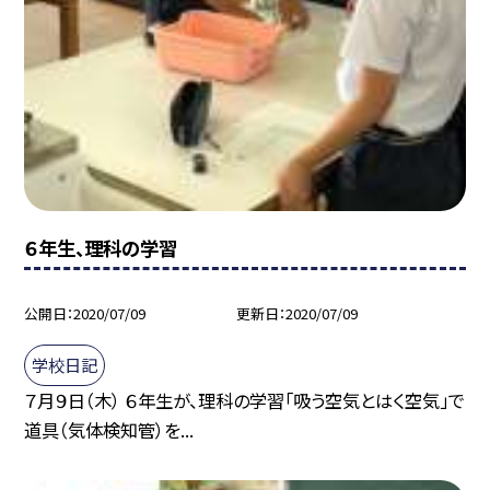
６年生、理科の学習
公開日
2020/07/09
更新日
2020/07/09
学校日記
７月９日（木） ６年生が、理科の学習「吸う空気とはく空気」で
道具（気体検知管）を...