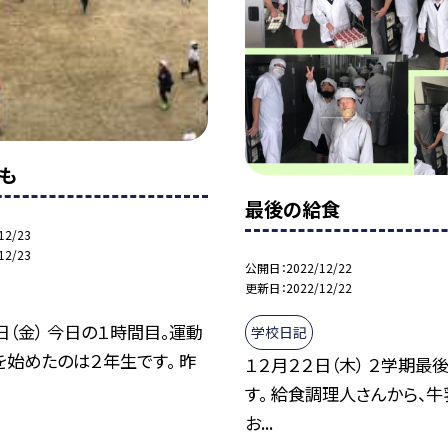
も
最後の給食
12/23
12/23
公開日
2022/12/22
更新日
2022/12/22
日（金） 今日の１時間目。運動
学校日記
始めたのは２年生です。 昨
１２月２２日（木） ２学期最
す。 給食調理人さんから、牛
お...