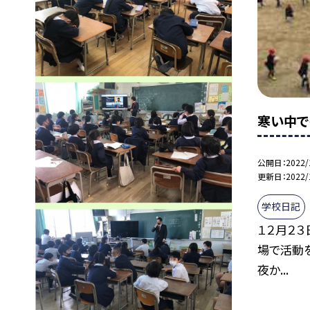
寒い中で
公開日
2022/
更新日
2022/
学校日記
１２月２３
場で活動を
夜か...