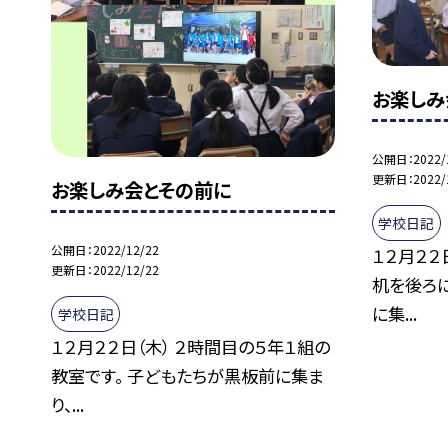
お楽しみ
公開日
2022/
更新日
2022/
お楽しみ会とその前に
学校日記
公開日
2022/12/22
１２月２２
更新日
2022/12/22
机を後ろ
に集...
学校日記
１２月２２日（木） ２時間目の５年１組の
教室です。 子どもたちが黒板前に集ま
り、...