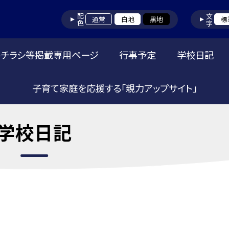
配色
文字
通常
白地
黒地
標
トチラシ等掲載専用ページ
行事予定
学校日記
子育て家庭を応援する「親力アップサイト」
学校日記