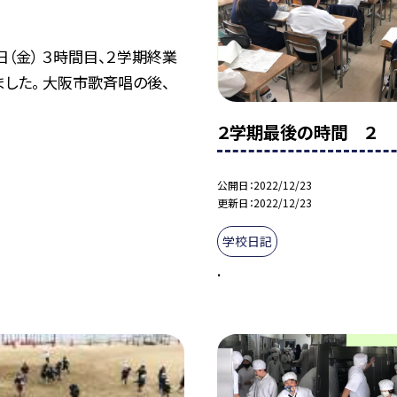
日（金） ３時間目、２学期終業
した。 大阪市歌斉唱の後、
２学期最後の時間 ２
公開日
2022/12/23
更新日
2022/12/23
学校日記
.