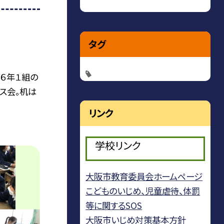
タグ
の６年１組の
マス会。机は
リンク
学校リンク
大阪市教育委員会ホームページ
こどものいじめ、児童虐待、体罰
等に関するSOS
大阪市いじめ対策基本方針