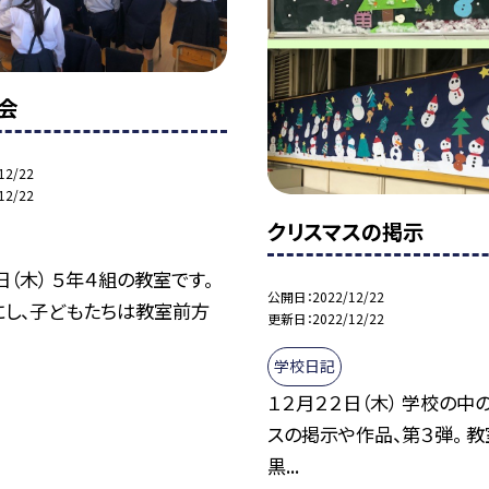
会
12/22
12/22
クリスマスの掲示
日（木） ５年４組の教室です。
公開日
2022/12/22
にし、子どもたちは教室前方
更新日
2022/12/22
学校日記
１２月２２日（木） 学校の中
スの掲示や作品、第３弾。 
黒...