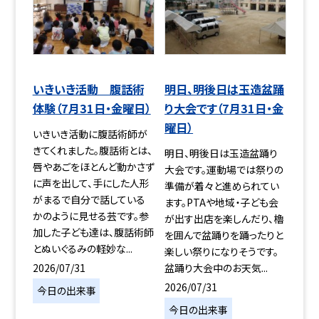
いきいき活動 腹話術
明日、明後日は玉造盆踊
体験（7月31日・金曜日）
り大会です（7月31日・金
曜日）
いきいき活動に腹話術師が
きてくれました。腹話術とは、
明日、明後日は玉造盆踊り
唇やあごをほとんど動かさず
大会です。運動場では祭りの
に声を出して、手にした人形
準備が着々と進められてい
がまるで自分で話している
ます。PTAや地域・子ども会
かのように見せる芸です。参
が出す出店を楽しんだり、櫓
加した子ども達は、腹話術師
を囲んで盆踊りを踊ったりと
とぬいぐるみの軽妙な...
楽しい祭りになりそうです。
2026/07/31
盆踊り大会中のお天気...
2026/07/31
今日の出来事
今日の出来事