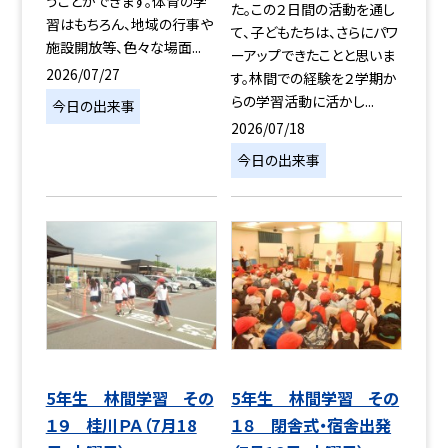
うことができます。体育の学
た。この２日間の活動を通し
習はもちろん、地域の行事や
て、子どもたちは、さらにパワ
施設開放等、色々な場面...
ーアップできたことと思いま
2026/07/27
す。林間での経験を２学期か
らの学習活動に活かし...
今日の出来事
2026/07/18
今日の出来事
5年生 林間学習 その
5年生 林間学習 その
１９ 桂川ＰＡ（7月18
１８ 閉舎式・宿舎出発