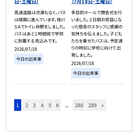
日・土曜日）
（7月18日・土曜日）
高速道路は渋滞もなく、バス
多目的ホールで閉舎式を行
は順調に進んでいます。桂川
いました。２日間お世話にな
ＳＡでトイレ休憩をしました。
った宿舎のスタッフに感謝の
バスはあと１時間弱で学校
気持ちを伝えました。子ども
に到着する見込みです。
たちを乗せたバスは、予定通
りの時刻に学校に向けて出
2026/07/18
発しました。
今日の出来事
2026/07/18
今日の出来事
1
2
3
4
5
6
...
288
289
»