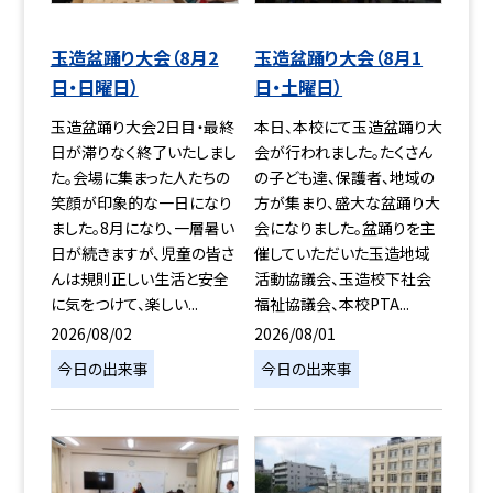
玉造盆踊り大会（8月2
玉造盆踊り大会（8月1
日・日曜日）
日・土曜日）
玉造盆踊り大会2日目・最終
本日、本校にて玉造盆踊り大
日が滞りなく終了いたしまし
会が行われました。たくさん
た。会場に集まった人たちの
の子ども達、保護者、地域の
笑顔が印象的な一日になり
方が集まり、盛大な盆踊り大
ました。8月になり、一層暑い
会になりました。盆踊りを主
日が続きますが、児童の皆さ
催していただいた玉造地域
んは規則正しい生活と安全
活動協議会、玉造校下社会
に気をつけて、楽しい...
福祉協議会、本校PTA...
2026/08/02
2026/08/01
今日の出来事
今日の出来事