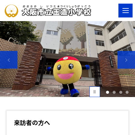
1
2
3
4
来訪者の方へ