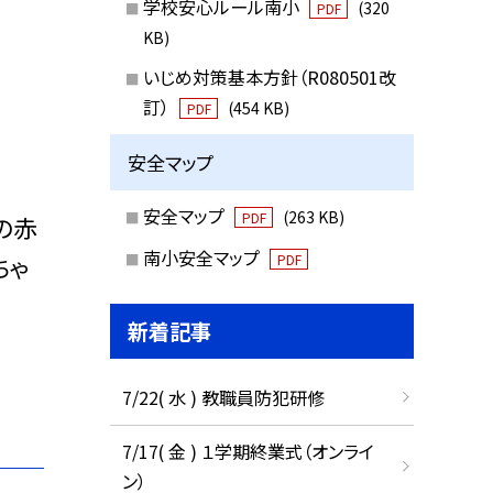
学校安心ルール南小
(320
PDF
KB)
いじめ対策基本方針（R080501改
訂）
(454 KB)
PDF
安全マップ
安全マップ
(263 KB)
PDF
の赤
南小安全マップ
ちゃ
PDF
新着記事
7/22( 水 ) 教職員防犯研修
7/17( 金 ) １学期終業式（オンライ
ン）