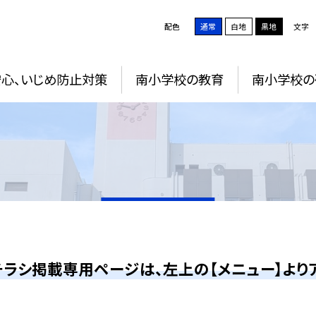
配色
通常
白地
黒地
文字
安心、いじめ防止対策
南小学校の教育
南小学校の
ラシ掲載専用ページは、左上の【メニュー】よりア