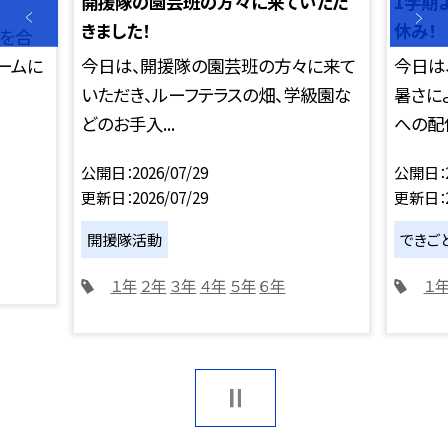
開援隊の園芸班の方々に来ていただ
1学期
きました！
休み！
力を合
チームに
今日は、開援隊の園芸班の方々に来て
今日は
いただき、ルーフテラスの畑、学級園な
暑さに
どのお手入...
への配信
公開日
2026/07/29
公開日
更新日
2026/07/29
更新日
開援隊活動
できご
１年
２年
３年
４年
５年
６年
１