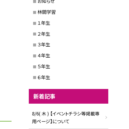
お知らせ
林間学習
１年生
２年生
３年生
４年生
５年生
６年生
新着記事
8/6( 木 ) 【イベントチラシ等掲載専
用ページ】について