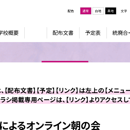
配色
通常
白地
黒地
文字
学校概要
配布文書
予定表
統廃合
、【配布文書】【予定】【リンク】は左上の【メニュー
ラシ掲載専用ページは、【リンク】よりアクセスし
信によるオンライン朝の会