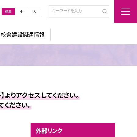
標準
中
大
・校舎建設関連情報
】よりアクセスしてください。
てください。
外部リンク