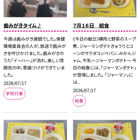
歯みがきタイム♪
７月１６日 給食
今週は歯みがき週間でした。保健
《今日の献立》鶏肉と野菜のスープ
環境委員会の人が、放送で歯みが
煮、ジャーマンポテトきゅうりとコ
きを呼びかけました。歯みがきの
ーンのサラダコッペパン、みかんジ
うた「イ～ハ～」が流れ、楽しい雰
ャム、牛乳〜ジャーマンポテト〜 今
囲気の中、意識づけができていま
日の給食には、「ジャーマンポテト」
した。
が登場しました。 「ジャーマン」に
は...
2026/07/17
2026/07/17
学校行事
給食