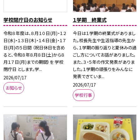
学校閉庁日のお知らせ
１学期 終業式
令和８年度は、８月１０日(月)・１２
今日は１学期の終業式がありまし
日(水)・１３日(木)・１４日(金)・１７
た。校長先生や生活指導の先生か
日(月)の５日間 （祝日休日を含め
ら、１学期の振り返りと夏休みの過
ると、令和８年８月８日(土)から８
ごし方についてお話がありました。
月１７日(月)までの期間）を 学校
また、３・５年の作文発表がありま
閉庁日 とします。学...
した。１学期の頑張りをみんなに
発表できていま...
2026/07/17
2026/07/17
お知らせ
学校行事