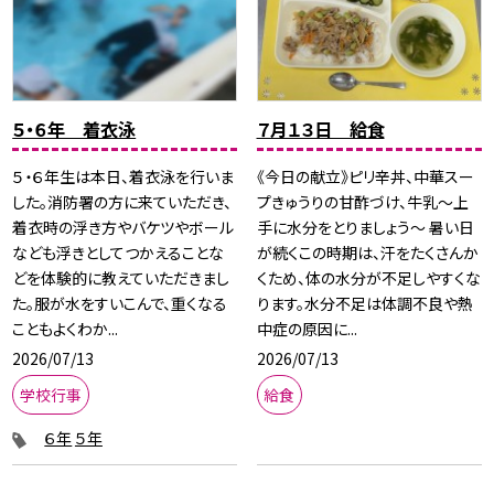
５・６年 着衣泳
７月１３日 給食
５・６年生は本日、着衣泳を行いま
《今日の献立》ピリ辛丼、中華スー
した。消防署の方に来ていただき、
プきゅうりの甘酢づけ、牛乳〜上
着衣時の浮き方やバケツやボール
手に水分をとりましょう〜 暑い日
なども浮きとしてつかえることな
が続くこの時期は、汗をたくさんか
どを体験的に教えていただきまし
くため、体の水分が不足しやすくな
た。服が水をすいこんで、重くなる
ります。水分不足は体調不良や熱
こともよくわか...
中症の原因に...
2026/07/13
2026/07/13
学校行事
給食
６年
５年