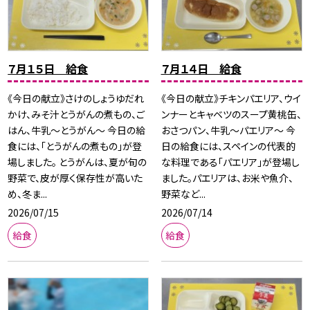
７月１５日 給食
７月１４日 給食
《今日の献立》さけのしょうゆだれ
《今日の献立》チキンパエリア、ウイ
かけ、みそ汁とうがんの煮もの、ご
ンナーとキャベツのスープ黄桃缶、
はん、牛乳〜とうがん〜 今日の給
おさつパン、牛乳〜パエリア〜 今
食には、「とうがんの煮もの」が登
日の給食には、スペインの代表的
場しました。 とうがんは、夏が旬の
な料理である「パエリア」が登場し
野菜で、皮が厚く保存性が高いた
ました。パエリアは、お米や魚介、
め、冬ま...
野菜など...
2026/07/15
2026/07/14
給食
給食