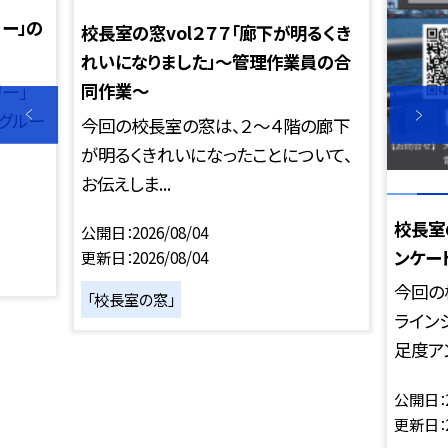
リー」の
校長室の窓vol２７７「廊下が明るくき
れいになりました」～管理作業員の合
同作業～
ー」
のグルー
今回の校長室の窓は、２～４階の廊下
が明るくきれいになったことについて、
お伝えしま...
校長室
公開日
2026/08/04
ンケー
更新日
2026/08/04
今回の
「校長室の窓」
ライン
足度アン
公開日
更新日