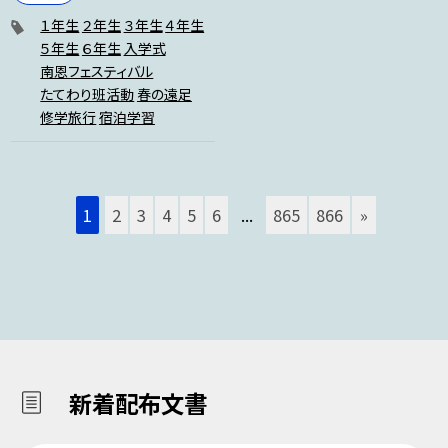
１年生
２年生
３年生
４年生
５年生
６年生
入学式
南恩フェスティバル
たてわり班活動
春の遠足
修学旅行
宿泊学習
1
2
3
4
5
6
...
865
866
»
新着配布文書