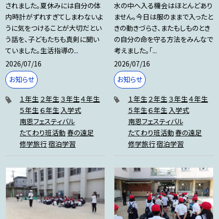
されました。夏休みには自分の体
水の中へ入る機会はほとんどあり
内時計がずれすぎてしまわないよ
ません。今日は服のままで入ったと
うに気をつけることが大切だとい
きの動きづらさ、またもしものとき
う話を、子どもたちも真剣に聞い
の自分の命を守る方法をみんなで
ていました。生活指導の...
考えました。「...
2026/07/16
2026/07/16
お知らせ
お知らせ
１年生
２年生
３年生
４年生
１年生
２年生
３年生
４年生
５年生
６年生
入学式
５年生
６年生
入学式
南恩フェスティバル
南恩フェスティバル
たてわり班活動
春の遠足
たてわり班活動
春の遠足
修学旅行
宿泊学習
修学旅行
宿泊学習