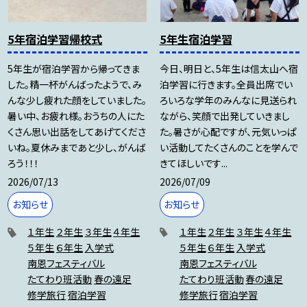
5年宿泊学習帰校式
5年生宿泊学習
5年生が宿泊学習から帰ってきま
今日、明日と、5年生は信太山へ宿
した。精一杯がんばったようで、み
泊学習に行きます。全員出席でい
んな少し疲れた顔をしていました。
ろいろな学年のみんなに見送られ
暑い中、お疲れ様。おうちの人にた
ながら、笑顔で出発していきまし
くさん思い出話をしてあげてくださ
た。暑さが心配ですが、元気いっぱ
いね。夏休みまであと少し、がんば
い活動してたくさんのことを学んで
ろう！！！
きてほしいです...
2026/07/13
2026/07/09
お知らせ
お知らせ
１年生
２年生
３年生
４年生
１年生
２年生
３年生
４年生
５年生
６年生
入学式
５年生
６年生
入学式
南恩フェスティバル
南恩フェスティバル
たてわり班活動
春の遠足
たてわり班活動
春の遠足
修学旅行
宿泊学習
修学旅行
宿泊学習