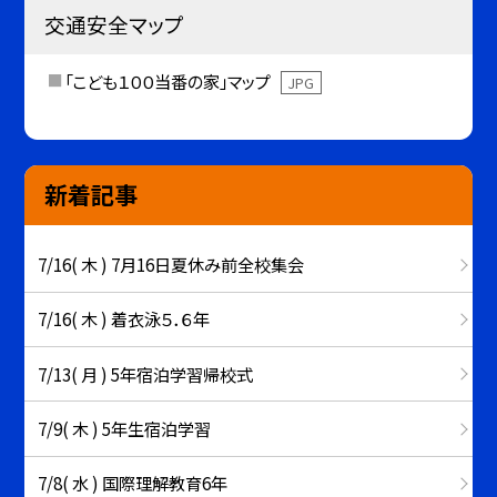
交通安全マップ
「こども１００当番の家」マップ
JPG
新着記事
7/16( 木 ) 7月16日夏休み前全校集会
7/16( 木 ) 着衣泳５．６年
7/13( 月 ) 5年宿泊学習帰校式
7/9( 木 ) 5年生宿泊学習
7/8( 水 ) 国際理解教育6年