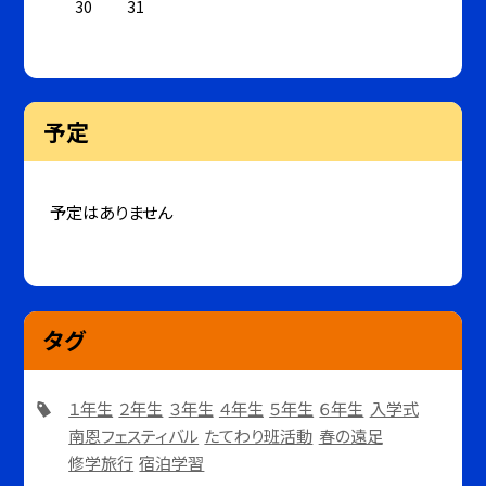
30
31
予定
予定はありません
タグ
１年生
２年生
３年生
４年生
５年生
６年生
入学式
南恩フェスティバル
たてわり班活動
春の遠足
修学旅行
宿泊学習