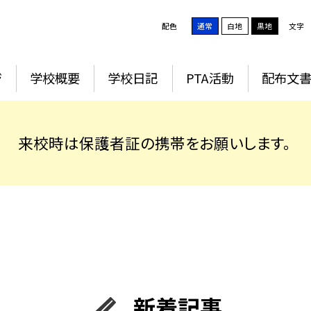
配色
通常
白地
黒地
文字
ジ
学校概要
学校日記
PTA活動
配布文
来校時は保護者証の携帯をお願いします。
新着記事