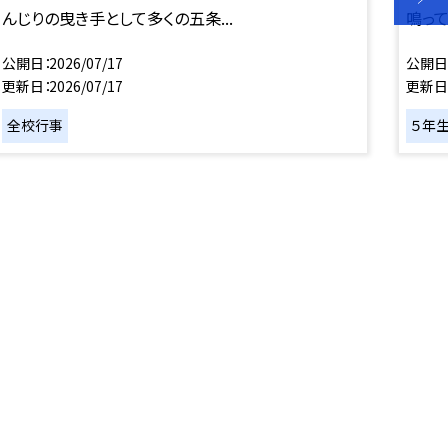
んじりの曳き手として多くの五条...
鳴って
公開日
2026/07/17
公開日
更新日
2026/07/17
更新日
全校行事
５年