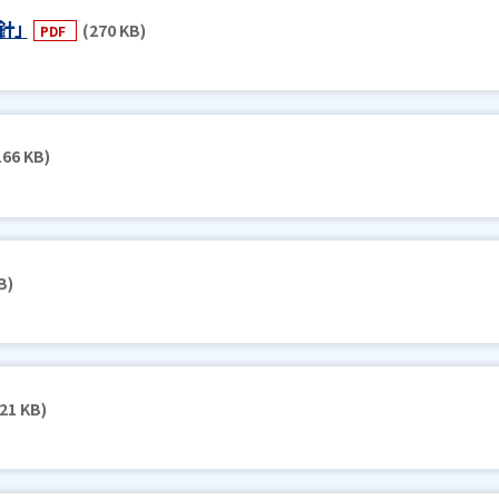
針」
(270 KB)
PDF
166 KB)
B)
21 KB)