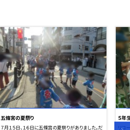
五條宮の夏祭り
５年
７月１５日、１６日に五條宮の夏祭りがありました。だ
リコー