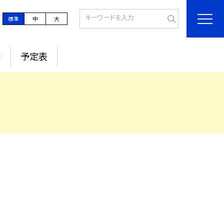
標準
中
大
書
予定表