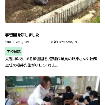
学習園を耕しました
公開日
2015/04/19
更新日
2015/04/19
学校日誌
先週、学校にある学習園を、管理作業員の野原さんや教務
主任の根井先生が耕してくれま...