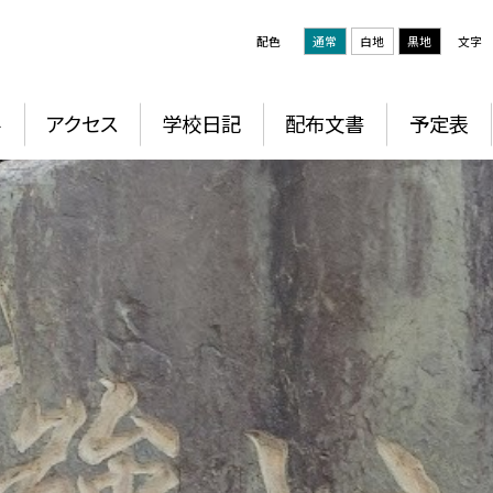
配色
通常
白地
黒地
文字
要
アクセス
学校日記
配布文書
予定表