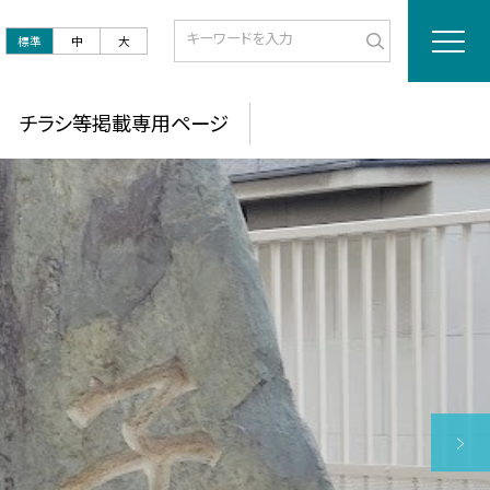
標準
中
大
チラシ等掲載専用ページ