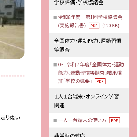
学校評価・学校協議会
令和8年度 第1回学校協議会
(実施報告書)
(120 KB)
PDF
全国体力・運動能力、運動習慣
等調査
03_令和７年度「全国体力・運動
能力、運動習慣等調査」結果検
証「学校の概要」
PDF
１人１台端末・オンライン学習
関連
杯走りぬい
一人一台端末の使い方
PDF
非常時の対応