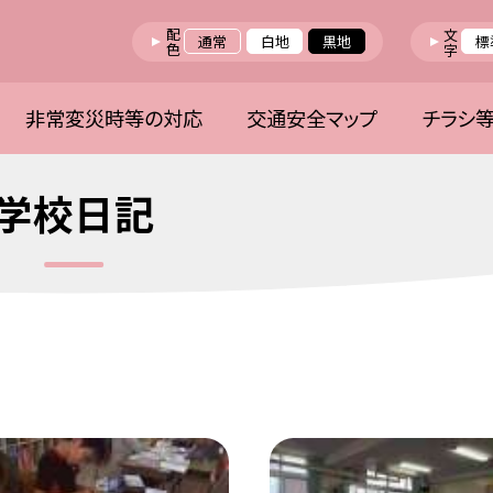
配色
文字
通常
白地
黒地
標
非常変災時等の対応
交通安全マップ
チラシ
学校日記