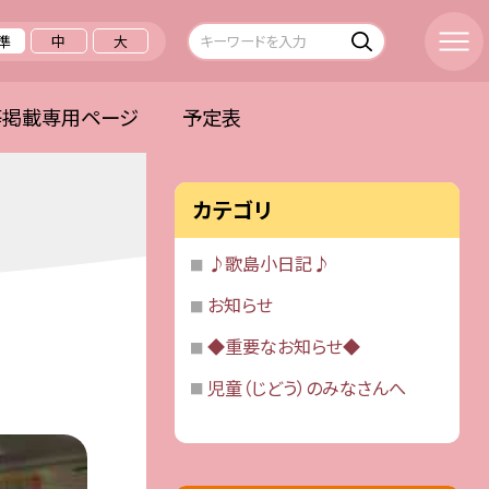
準
中
大
等掲載専用ページ
予定表
カテゴリ
♪歌島小日記♪
お知らせ
◆重要なお知らせ◆
児童（じどう）のみなさんへ