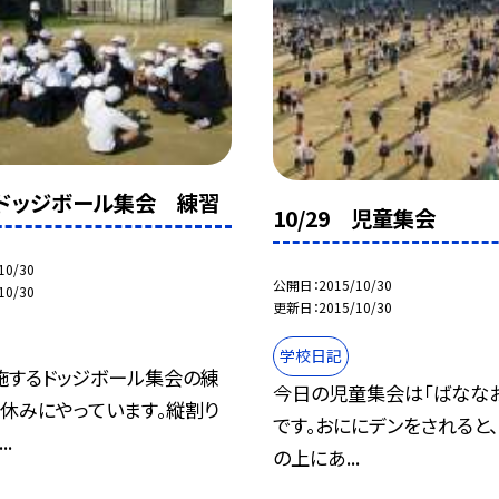
9 ドッジボール集会 練習
10/29 児童集会
10/30
公開日
2015/10/30
10/30
更新日
2015/10/30
学校日記
施するドッジボール集会の練
今日の児童集会は「ばななお
休みにやっています。縦割り
です。おににデンをされると
..
の上にあ...