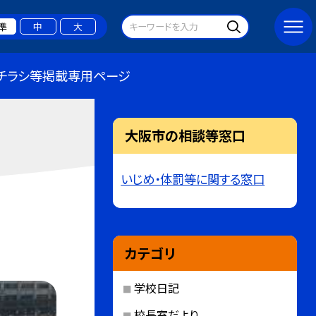
準
中
大
チラシ等掲載専用ページ
大阪市の相談等窓口
いじめ・体罰等に関する窓口
カテゴリ
学校日記
校長室だより