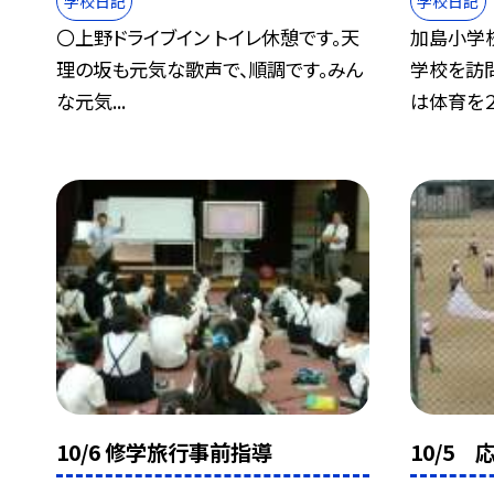
学校日記
学校日記
〇上野ドライブイン トイレ休憩です。天
加島小学
理の坂も元気な歌声で、順調です。みん
学校を訪
な元気...
は体育を２.
10/6 修学旅行事前指導
10/5