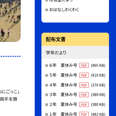
おはなしわくわく
配布文書
学年だより
６年 夏休み号
(465 KB)
PDF
５年 夏休み号
(410 KB)
PDF
４年 夏休み号
(370 KB)
PDF
にごっこ」
３年 夏休み号
(389 KB)
PDF
、両手を頭
２年 夏休み号
(380 KB)
PDF
１年 夏休み号
(482 KB)
PDF