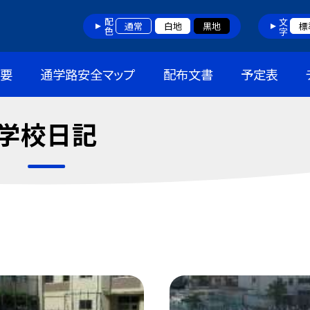
配色
文字
通常
白地
黒地
標
概要
通学路安全マップ
配布文書
予定表
学校日記