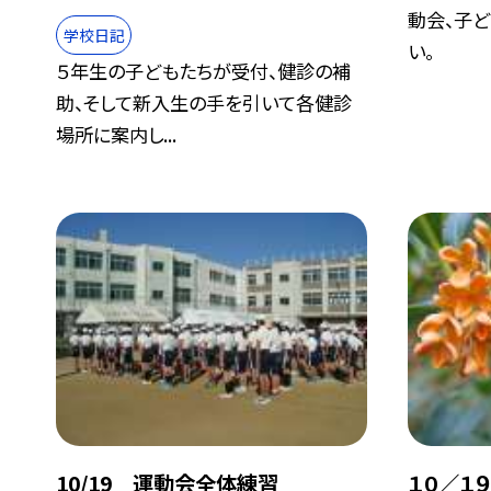
動会、子
学校日記
い。
５年生の子どもたちが受付、健診の補
助、そして新入生の手を引いて各健診
場所に案内し...
10/19 運動会全体練習
１０／１