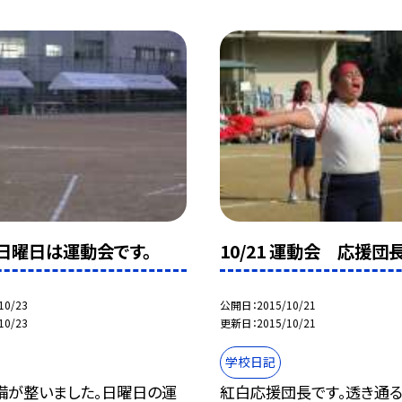
3 日曜日は運動会です。
10/21 運動会 応援団
10/23
公開日
2015/10/21
10/23
更新日
2015/10/21
学校日記
備が整いました。日曜日の運
紅白応援団長です。透き通