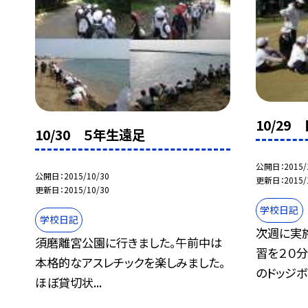
10/2
10/30 ５年生遠足
公開日
2015/
公開日
2015/10/30
更新日
2015/
更新日
2015/10/30
学校日記
学校日記
次週に実
須磨離宮公園に行きました。午前中は
習を２０分
本格的なアスレチックを楽しみました。
のドッジボ.
ほぼ貸切状...