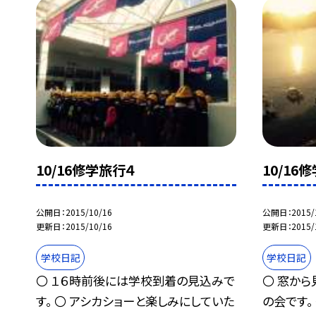
10/16修学旅行４
10/16
公開日
2015/10/16
公開日
2015/
更新日
2015/10/16
更新日
2015/
学校日記
学校日記
〇 １６時前後には学校到着の見込みで
〇 窓から
す。 〇 アシカショーと楽しみにしていた
の会です。