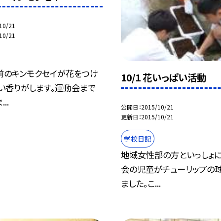
10/21
10/21
前のキンモクセイが花をつけ
10/1 花いっぱい活動
い香りがします。運動会まで
..
公開日
2015/10/21
更新日
2015/10/21
学校日記
地域女性部の方といっしょに
会の児童がチューリップの
ました。こ...