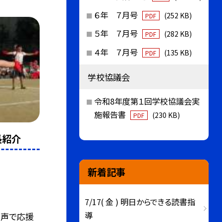
６年 ７月号
(252 KB)
PDF
５年 ７月号
(282 KB)
PDF
４年 ７月号
(135 KB)
PDF
学校協議会
令和8年度第１回学校協議会実
施報告書
(230 KB)
PDF
長紹介
新着記事
7/17( 金 ) 明日からできる読書指
導
る声で応援