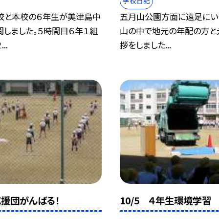
学校日記
校と本校の６年生が美津島中
五月山公園方面に遠足にい
問しました。５時間目６年１組
山の中で地元の年配の方と
..
拶をしました...
 応援団がんばる！
10/5 ４年生環境学習