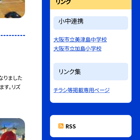
リンク
小中連携
大阪市立美津島中学校
大阪市立加島小学校
リンク集
なりました
ます。リズ
チラシ等掲載専用ページ
RSS