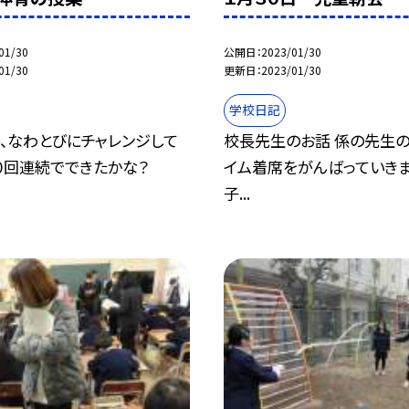
01/30
公開日
2023/01/30
01/30
更新日
2023/01/30
学校日記
、なわとびにチャレンジして
校長先生のお話 係の先生の
０回連続でできたかな？
イム着席をがんばっていきまし
子...