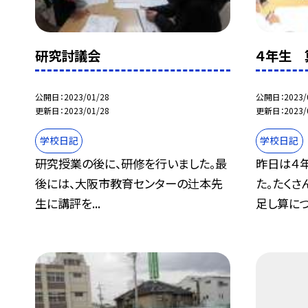
研究討議会
４年生 
公開日
2023/01/28
公開日
2023/
更新日
2023/01/28
更新日
2023/
学校日記
学校日記
研究授業の後に、研修を行いました。最
昨日は４
後には、大阪市教育センターの辻本先
た。たく
生に講評を...
足し算につい