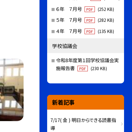
６年 ７月号
(252 KB)
PDF
５年 ７月号
(282 KB)
PDF
４年 ７月号
(135 KB)
PDF
学校協議会
令和8年度第１回学校協議会実
施報告書
(230 KB)
PDF
新着記事
7/17( 金 ) 明日からできる読書指
導