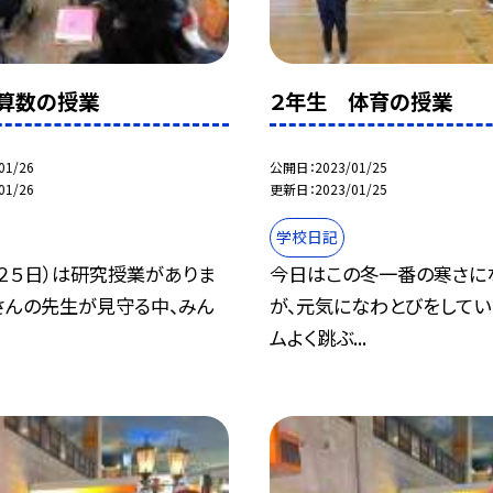
算数の授業
２年生 体育の授業
01/26
公開日
2023/01/25
01/26
更新日
2023/01/25
学校日記
２５日）は研究授業がありま
今日はこの冬一番の寒さに
さんの先生が見守る中、みん
が、元気になわとびをしてい
ムよく跳ぶ...