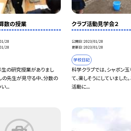
算数の授業
クラブ活動見学会２
01/28
公開日
2023/01/28
01/28
更新日
2023/01/28
学校日記
年生の研究授業がありまし
科学クラブでは、シャボン玉
さんの先生が見守る中、分数の
て、楽しそうにしていました
...
活動に...