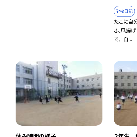
学校日記
たこに自
き、凧揚げ
で、「自...
休み時間の様子
２年生 