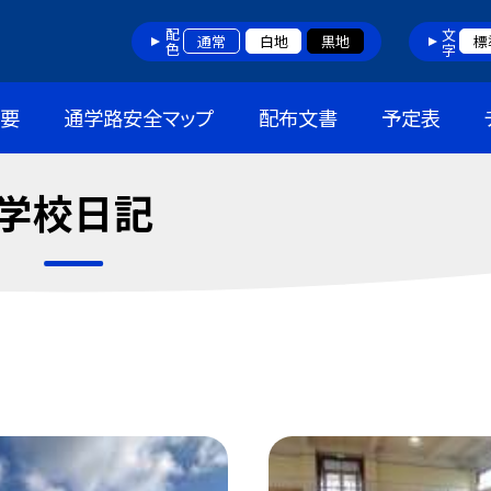
配色
文字
通常
白地
黒地
標
概要
通学路安全マップ
配布文書
予定表
学校日記