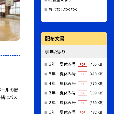
おはなしわくわく
配布文書
学年だより
６年 夏休み号
(465 KB)
PDF
５年 夏休み号
(410 KB)
PDF
４年 夏休み号
(370 KB)
PDF
ボールの授
３年 夏休み号
(389 KB)
PDF
一緒にバス
２年 夏休み号
(380 KB)
PDF
１年 夏休み号
(482 KB)
PDF