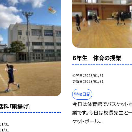
６年生 体育の授業
公開日
2023/01/31
更新日
2023/01/31
学校日記
今日は体育館でバスケット
活科「凧揚げ」
業です。今日は校長先生と
ケットボール...
01/31
01/31