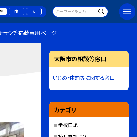
準
中
大
チラシ等掲載専用ページ
大阪市の相談等窓口
いじめ・体罰等に関する窓口
カテゴリ
学校日記
校長室だより