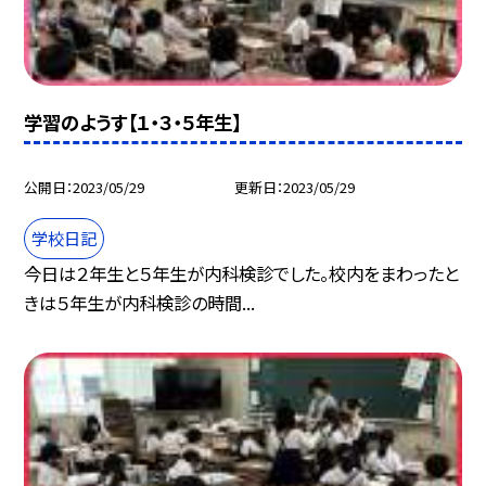
学習のようす【１・３・５年生】
公開日
2023/05/29
更新日
2023/05/29
学校日記
今日は２年生と５年生が内科検診でした。校内をまわったと
きは５年生が内科検診の時間...