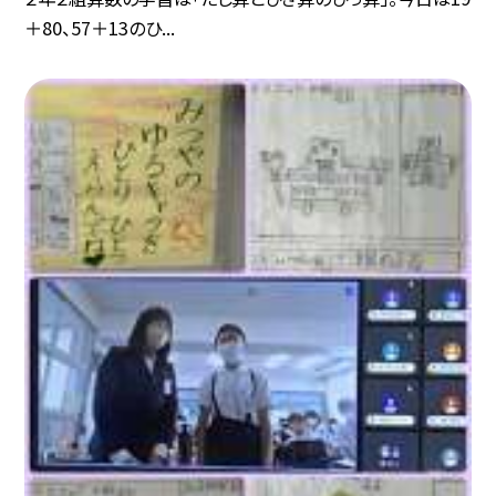
＋80、57＋13のひ...