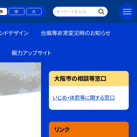
準
中
大
ンドデザイン
台風等非常変災時のお知らせ
親力アップサイト
大阪市の相談等窓口
いじめ・体罰等に関する窓口
リンク