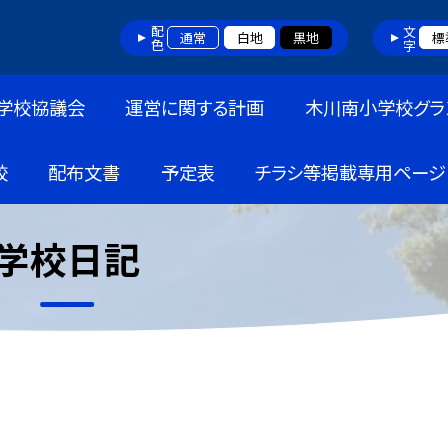
配色
文字
通常
白地
黒地
標
学校協議会
運営に関する計画
木川南小学校グラ
校
配布文書
予定表
チラシ等掲載専用ページ
学校日記