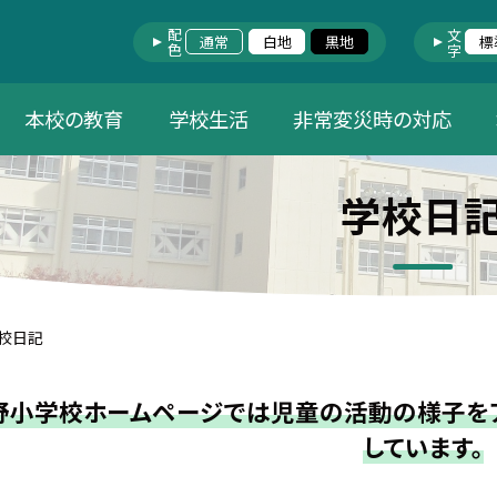
配色
文字
通常
白地
黒地
標
本校の教育
学校生活
非常変災時の対応
学校日
校日記
野小学校ホームページでは児童の活動の様子をア
しています。