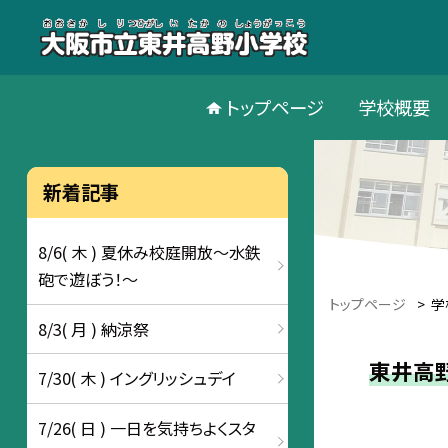
トップページ
学校概要
新着記事
8/6( 木 ) 夏休み校庭開放〜水鉄
砲で遊ぼう！〜
トップページ
>
学
8/3( 月 ) 納涼祭
東井高
7/30( 木 ) イングリッシュデイ
7/26( 日 ) 一日を気持ちよくスタ