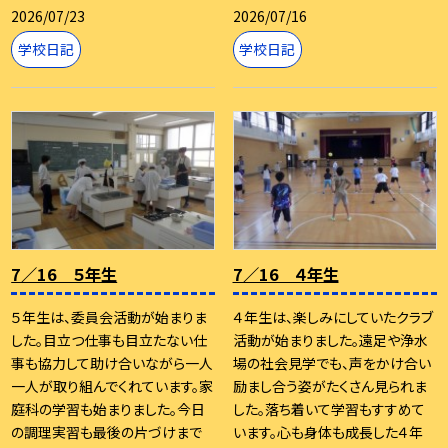
2026/07/23
2026/07/16
学校日記
学校日記
7／16 ５年生
7／16 ４年生
５年生は、委員会活動が始まりま
４年生は、楽しみにしていたクラブ
した。目立つ仕事も目立たない仕
活動が始まりました。遠足や浄水
事も協力して助け合いながら一人
場の社会見学でも、声をかけ合い
一人が取り組んでくれています。家
励まし合う姿がたくさん見られま
庭科の学習も始まりました。今日
した。落ち着いて学習もすすめて
の調理実習も最後の片づけまで
います。心も身体も成長した４年