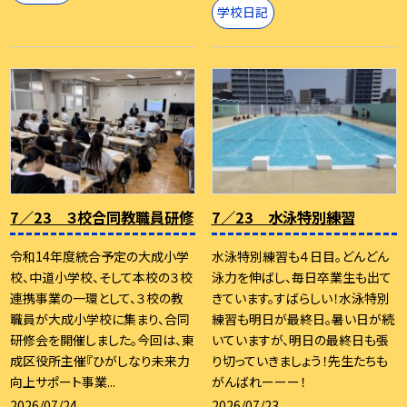
学校日記
7／23 ３校合同教職員研修
7／23 水泳特別練習
令和14年度統合予定の大成小学
水泳特別練習も４日目。どんどん
校、中道小学校、そして本校の３校
泳力を伸ばし、毎日卒業生も出て
連携事業の一環として、３校の教
きています。すばらしい！水泳特別
職員が大成小学校に集まり、合同
練習も明日が最終日。暑い日が続
研修会を開催しました。今回は、東
いていますが、明日の最終日も張
成区役所主催『ひがしなり未来力
り切っていきましょう！先生たちも
向上サポート事業...
がんばれーーー！
2026/07/24
2026/07/23