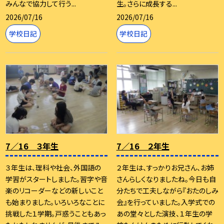
みんなで協力して行う...
生。さらに成長する...
2026/07/16
2026/07/16
学校日記
学校日記
7／16 ３年生
7／16 ２年生
３年生は、理科や社会、外国語の
２年生は、すっかりお兄さん、お姉
学習がスタートしました。習字や音
さんらしくなりましたね。今日も自
楽のリコーダーなどの新しいこと
分たちで工夫しながら『おたのしみ
も始まりました。いろいろなことに
会』を行っていました。入学式での
挑戦した１学期。戸惑うこともあっ
あの堂々とした演技、１年生の学