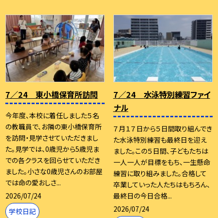
7／24 東小橋保育所訪問
7／24 水泳特別練習ファイ
ナル
今年度、本校に着任しました５名
の教職員で、お隣の東小橋保育所
７月１７日から５日間取り組んでき
を訪問・見学させていただきまし
た水泳特別練習も最終日を迎え
た。見学では、0歳児から5歳児ま
ました。この５日間、子どもたちは
での各クラスを回らせていただき
一人一人が目標をもち、一生懸命
ました。小さな0歳児さんのお部屋
練習に取り組みました。合格して
では命の愛おしさ...
卒業していった人たちはもちろん、
2026/07/24
最終日の今日合格...
2026/07/24
学校日記