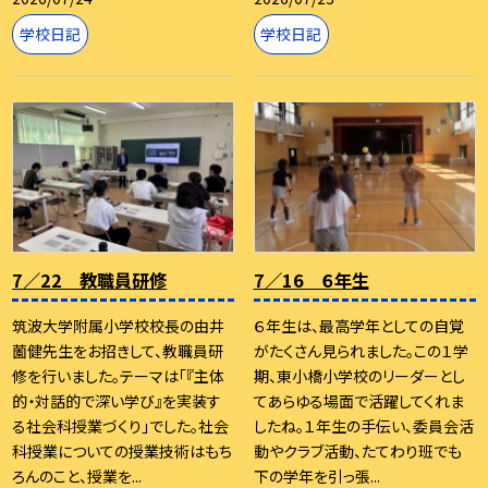
学校日記
学校日記
7／22 教職員研修
7／16 ６年生
筑波大学附属小学校校長の由井
６年生は、最高学年としての自覚
薗健先生をお招きして、教職員研
がたくさん見られました。この１学
修を行いました。テーマは「『主体
期、東小橋小学校のリーダーとし
的・対話的で深い学び』を実装す
てあらゆる場面で活躍してくれま
る社会科授業づくり」でした。社会
したね。１年生の手伝い、委員会活
科授業についての授業技術はもち
動やクラブ活動、たてわり班でも
ろんのこと、授業を...
下の学年を引っ張...