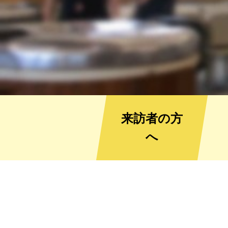
来訪者の方
へ