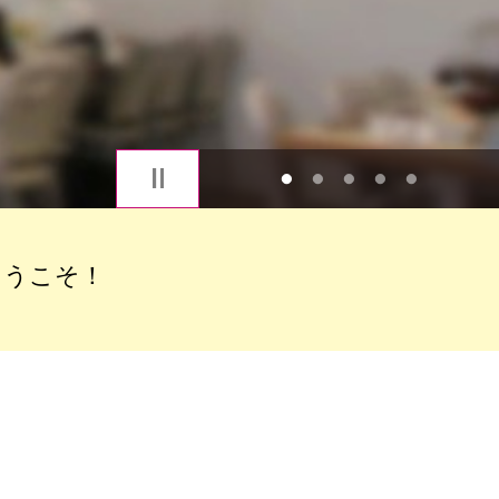
1
2
3
4
5
ようこそ！