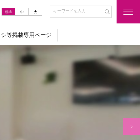
標準
中
大
ラシ等掲載専用ページ