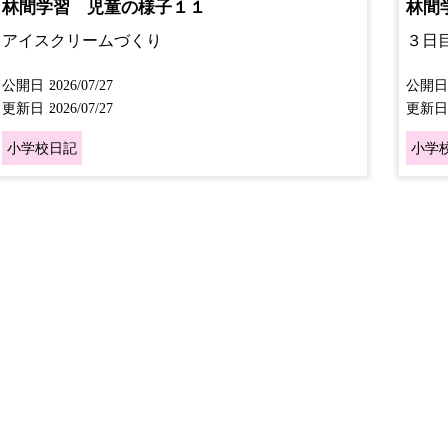
林間学習 児童の様子１１
林間
アイスクリームづくり
３日
公開日
2026/07/27
公開日
更新日
2026/07/27
更新日
小学校日記
小学