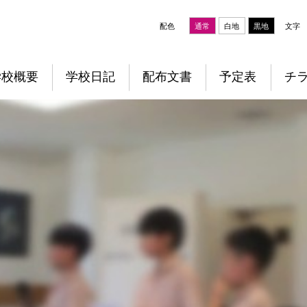
配色
通常
白地
黒地
文字
学校概要
学校日記
配布文書
予定表
チ