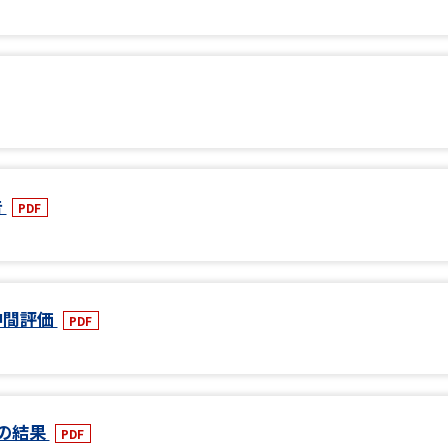
告
PDF
中間評価
PDF
査の結果
PDF