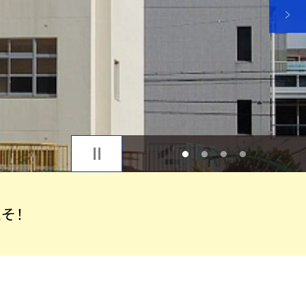
1
2
3
4
そ！