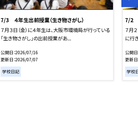
7/3 ４年生出前授業（生き物さがし）
7/
７月３日（金）に４年生は、大阪市環境局が行っている
７月
「生き物さがし」の出前授業があ...
に行き
公開日
2026/07/16
公開日
更新日
2026/07/07
更新日
学校日記
学校