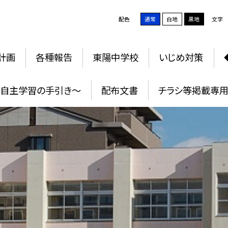
配色
通常
白地
黒地
文字
計画
各種報告
東陽中学校
いじめ対策
自主学習の手引き〜
配布文書
チラシ等掲載専