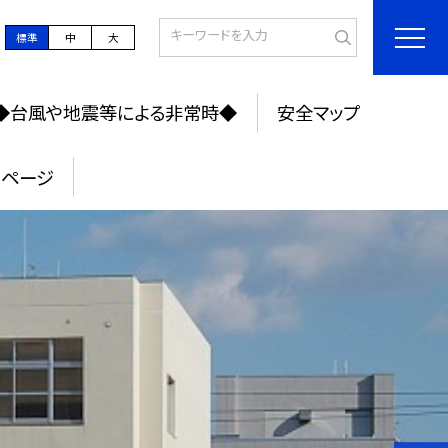
標準
中
大
◆台風や地震等による非常時◆
安全マップ
用ページ