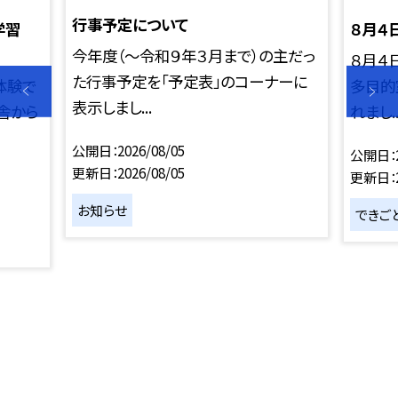
行事予定について
間学習
８月４
今年度（～令和９年３月まで）の主だっ
８月４
た行事予定を「予定表」のコーナーに
体験で
多目的
表示しまし...
宿舎から
れまし..
公開日
2026/08/05
公開日
更新日
2026/08/05
更新日
お知らせ
できご