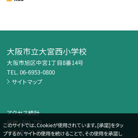
大阪市立大宮西小学校
大阪市旭区中宮1丁目8番14号
TEL.
06-6953-0800
サイトマップ
アクセス統計
総数：
301,275
このサイトでは、Cookieが使用されています。[承諾]をタッ
今年度：
24,455
プするか、サイトの使用を続けることで、その使用を承諾し