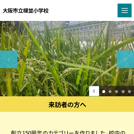
大阪市立榎並小学校
1
2
3
4
5
来訪者の方へ
創立
150
周年のカテゴリーを作りました。校内の