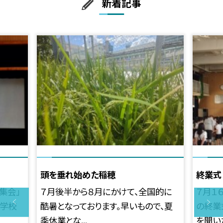
新着記事
頭を垂れ始めた稲穂
終業式
う集会」
７月後半から８月にかけて、全国的に
７月１
小学校
酷暑となっております。早いもので、夏
の終業
季休業とな...
を聞いた