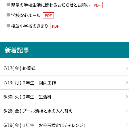
児童の学校生活に関わるお知らせとお願い
PDF
学校安心ルール
PDF
榎並小学校のきまり
PDF
新着記事
7/17( 金 ) 終業式
7/13( 月 ) ２年生 図画工作
6/30( 火 ) ２年生 生活科
6/26( 金 ) プール清掃と水の入れ替え
6/19( 金 ) １年生 お手玉検定にチャレンジ！