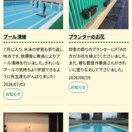
プール清掃
プランターのお花
７月に入り、水泳の学習も折り返し
校舎の周りのプランターにPTAの
地点です。放課後に教員によりプ
方がお花を植えてくださいました。
ール清掃を行いました。きれいな
また、柵も管理作業員さんがきれ
プールで気持ちよく学習できるよ
いに塗りなおして下さいました。
うに先生達もがんばりました！
2026/06/19
2026/07/03
お知らせ
お知らせ