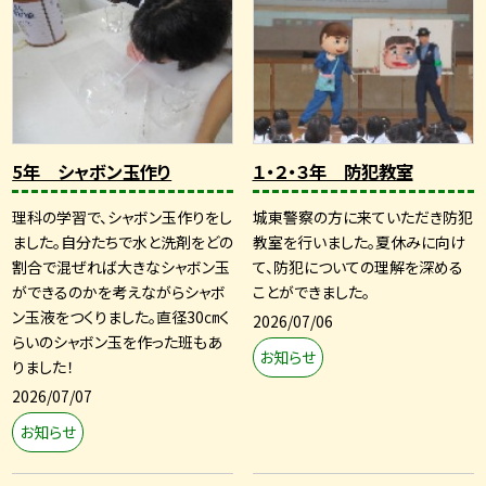
5年 シャボン玉作り
１・２・３年 防犯教室
理科の学習で、シャボン玉作りをし
城東警察の方に来ていただき防犯
ました。自分たちで水と洗剤をどの
教室を行いました。夏休みに向け
割合で混ぜれば大きなシャボン玉
て、防犯についての理解を深める
ができるのかを考えながらシャボ
ことができました。
ン玉液をつくりました。直径30㎝く
2026/07/06
らいのシャボン玉を作った班もあ
お知らせ
りました！
2026/07/07
お知らせ