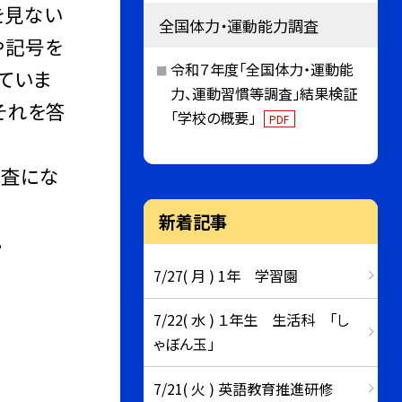
を見ない
全国体力・運動能力調査
や記号を
令和７年度「全国体力・運動能
ていま
力、運動習慣等調査」結果検証
それを答
「学校の概要」
PDF
検査にな
新着記事
。
7/27( 月 ) 1年 学習園
7/22( 水 ) １年生 生活科 「し
ゃぼん玉」
7/21( 火 ) 英語教育推進研修