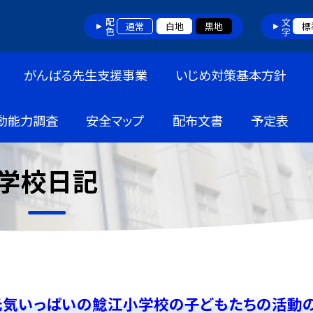
配色
文字
通常
白地
黒地
標
がんばる先生支援事業
いじめ対策基本方針
動能力調査
安全マップ
配布文書
予定表
学校日記
元気いっぱいの鯰江小学校の子どもたちの活動