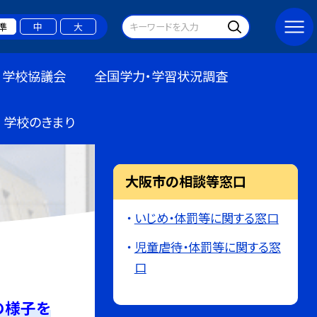
準
中
大
学校協議会
全国学力・学習状況調査
学校のきまり
大阪市の相談等窓口
いじめ・体罰等に関する窓口
児童虐待・体罰等に関する窓
口
の様子を