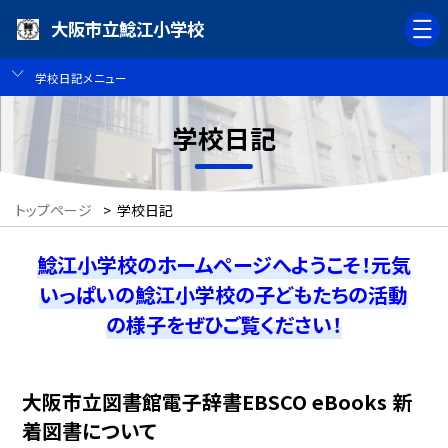
大阪市立鯰江小学校
学校日記メニュー
学校日記
トップページ
>
学校日記
鯰江小学校のホームページへようこそ！元気
いっぱいの鯰江小学校の子どもたちの活動
の様子をぜひご覧ください！
大阪市立図書館電子辞書EBSCO eBooks 新
着図書について