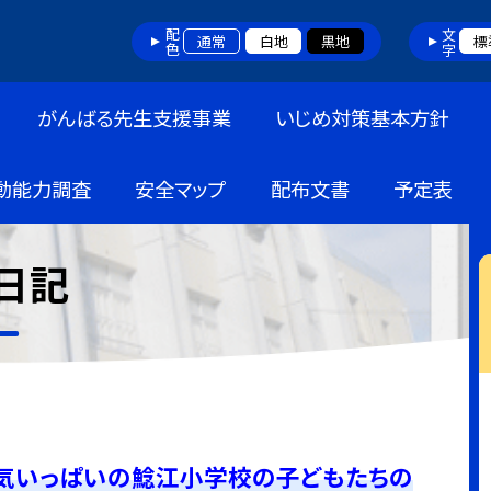
配色
文字
通常
白地
黒地
標
がんばる先生支援事業
いじめ対策基本方針
動能力調査
安全マップ
配布文書
予定表
日記
元気いっぱいの鯰江小学校の子どもたちの