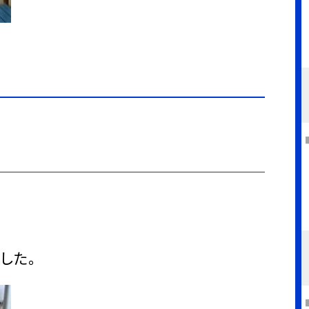
５
した。