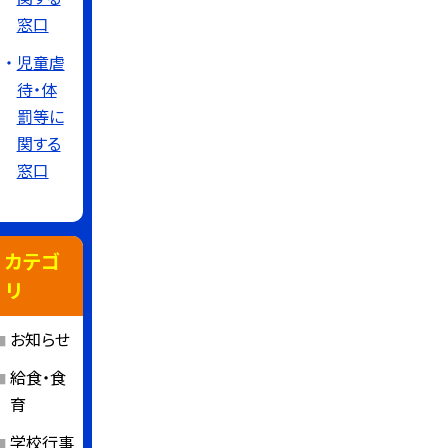
窓口
児童虐
待・体
罰等に
関する
窓口
カテゴ
リ
お知らせ
給食・食
育
学校行事