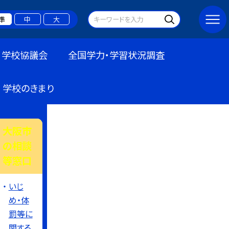
準
中
大
学校協議会
全国学力・学習状況調査
学校のきまり
大阪市
の相談
等窓口
いじ
め・体
罰等に
関する