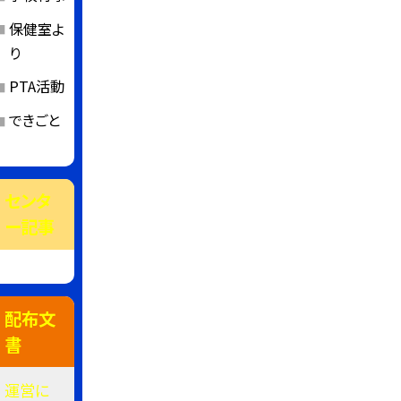
保健室よ
り
PTA活動
できごと
センタ
ー記事
配布文
書
運営に