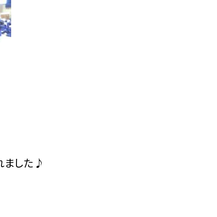
。
れました♪