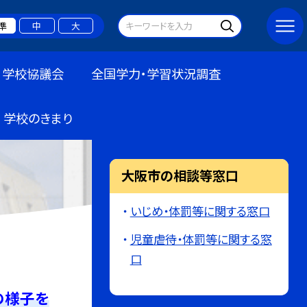
準
中
大
学校協議会
全国学力・学習状況調査
学校のきまり
大阪市の相談等窓口
いじめ・体罰等に関する窓口
児童虐待・体罰等に関する窓
口
の様子を