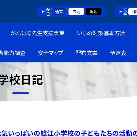
配色
文字
通常
白地
黒地
標
がんばる先生支援事業
いじめ対策基本方針
動能力調査
安全マップ
配布文書
予定表
学校日記
元気いっぱいの鯰江小学校の子どもたちの活動