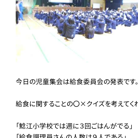
今日の児童集会は給食委員会の発表です
給食に関することの〇×クイズを考えてく
「鯰江小学校では週に３回ごはんがでる」
「給食調理員さんの人数は９人である」