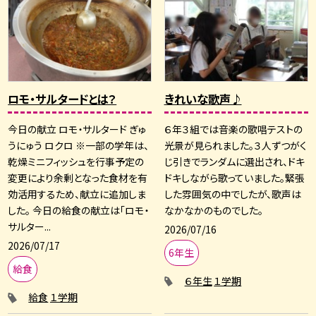
ロモ・サルタードとは？
きれいな歌声♪
今日の献立 ロモ・サルタード ぎゅ
６年３組では音楽の歌唱テストの
うにゅう ロクロ ※一部の学年は、
光景が見られました。３人ずつがく
乾燥ミニフィッシュを行事予定の
じ引きでランダムに選出され、ドキ
変更により余剰となった食材を有
ドキしながら歌っていました。緊張
効活用するため、献立に追加しま
した雰囲気の中でしたが、歌声は
した。 今日の給食の献立は「ロモ・
なかなかのものでした。
サルター...
2026/07/16
2026/07/17
6年生
給食
６年生
１学期
給食
１学期