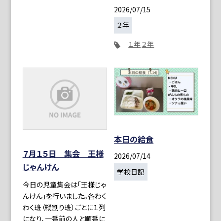
2026/07/15
２年
１年
２年
本日の給食
７月１５日 集会 王様
2026/07/14
じゃんけん
学校日記
今日の児童集会は「王様じゃ
んけん」を行いました。各わく
わく班（縦割り班）ごとに１列
になり、一番前の人と順番に