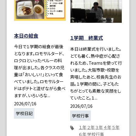
本日の給食
１学期 終業式
今日で１学期の給食が最後
本日は終業式を行いました。
となります。ロモサルタード、
とても暑く、熱中症が心配さ
ロクロといったペルーの料
れるため、Teamsを使って行
理が出ました。各クラスの児
いました。大阪市歌・校歌を
童は「おいしい！」といって食
斉唱したあと、校長先生のお
べていました。ロモサルター
話。１学期の間に、子どもた
ドはポテトと混ぜながら食べ
ちがとっても素敵な笑顔をし
ますが、いろいろな...
ていたこと。１...
2026/07/16
2026/07/16
学校日記
学校行事
１年
２年
３年
４年
５年
６年
学校行事