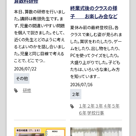
算数科研修
終業式後のクラスの様
本日、算数の研修を行いまし
子 お楽しみ会など
た。講師は教頭先生です。ま
ず、児童の間違いやすい問題
夏休み前の最終登校日。各
を個人で説きました。そして、
クラスで楽しむ姿が見られま
近くの先生とどのように考え
した。賞状をわたしたり、ゲー
るとよいのかを話し合いまし
ムをしたり、出し物をしたり、
た。児童と同じ目線で考える
PCを使ってクイズをしたり。
ことで、どこでつ...
大盛り上がりでした。子ども
2026/07/22
たちは、いろいろな楽しみ方
を知っています...
その他
2026/07/16
研修
２年
１年
２年
３年
４年
５年
６年
学校行事