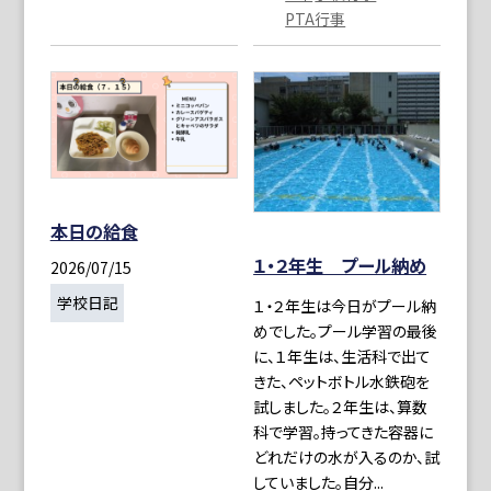
PTA行事
本日の給食
１・２年生 プール納め
2026/07/15
学校日記
１・２年生は今日がプール納
めでした。プール学習の最後
に、１年生は、生活科で出て
きた、ペットボトル水鉄砲を
試しました。２年生は、算数
科で学習。持ってきた容器に
どれだけの水が入るのか、試
していました。自分...