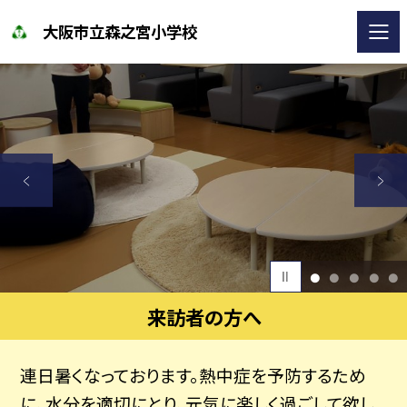
大阪市立森之宮小学校
1
2
3
4
5
来訪者の方へ
連日暑くなっております。熱中症を予防するため
に、水分を適切にとり、元気に楽しく過ごして欲し