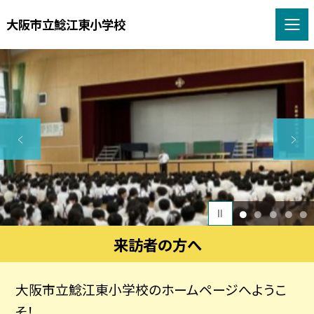
大阪市立鯰江東小学校
1
2
3
4
5
来訪者の方へ
大阪市立鯰江東小学校のホームページへようこ
そ！