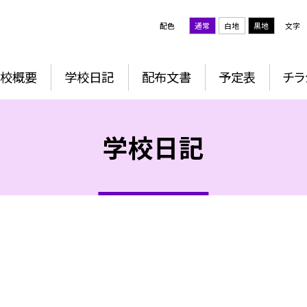
配色
通常
白地
黒地
文字
学校概要
学校日記
配布文書
予定表
チ
学校日記