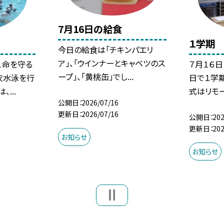
7月16日の給食
１学期
今日の給食は「チキンパエリ
ア」、「ウインナーとキャベツのス
、命を守る
７月１６日
ープ」、「黄桃缶」でし...
衣水泳を行
日で１学
...
式はリモー
公開日
2026/07/16
更新日
2026/07/16
公開日
202
更新日
202
お知らせ
お知らせ