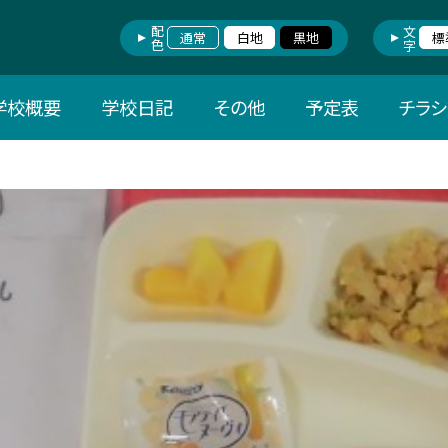
配色
文字
通常
白地
黒地
標
学校概要
学校日記
その他
予定表
チラ