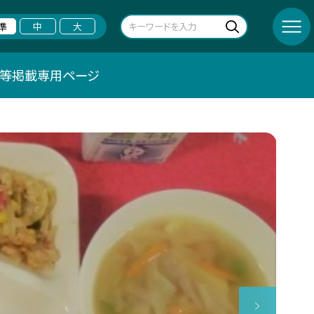
準
中
大
シ等掲載専用ページ