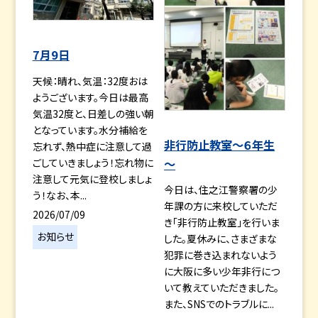
7月9日
天候：晴れ、気温：32度おは
ようございます。今日は最高
気温32度と、日差しの強い朝
となっています。水分補給を
非行防止教室～６年生
忘れず、熱中症に注意して過
ごしていきましょう！忘れ物に
～
注意して元気に登校しましょ
今日は、住之江警察署の少
う！なお、本...
年課の方に来校していただ
2026/07/09
き「非行防止教室」を行いま
お知らせ
した。夏休みに、さまざまな
犯罪に巻き込まれないよう
に大阪に多い少年非行につ
いて教えていただきました。
また、SNSでのトラブルに...