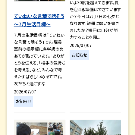
いよ30度を超えてきます。夏
を迎える準備はできています
ていねいな言葉で話そう
か？今日は7月7日の七夕と
なります。短冊に願いを書き
～7月生活目標～
ましたか？短冊は自分が努
７月の生活目標は「ていねい
力することを願...
な言葉で話そう」です。職員
2026/07/07
室前の掲示板に各学級のめ
お知らせ
あてが貼っています。「ありが
とうを伝える」「相手の気持ち
を考える」など、みんなで考
えたすばらしいめあてです。
友だちと過ごすな...
2026/07/07
お知らせ