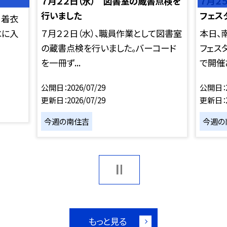
７月２２日（水） 図書室の蔵書点検を
７月２
行いました
フェス
、着衣
水に入
７月２２日（水）、職員作業として図書室
本日、
の蔵書点検を行いました。バーコード
フェス
を一冊ず...
で開催さ
公開日
2026/07/29
公開日
更新日
2026/07/29
更新日
今週の南住吉
今週の
もっと見る