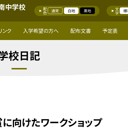
南中学校
配色
文字
通常
白地
黒地
標
リンク
入学希望の方へ
配布文書
予定表
学校日記
鑑賞に向けたワークショップ