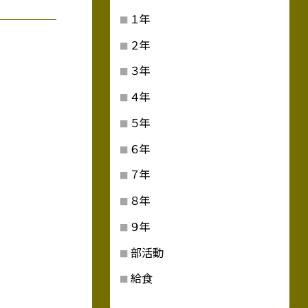
１年
２年
３年
４年
５年
６年
７年
８年
９年
部活動
給食