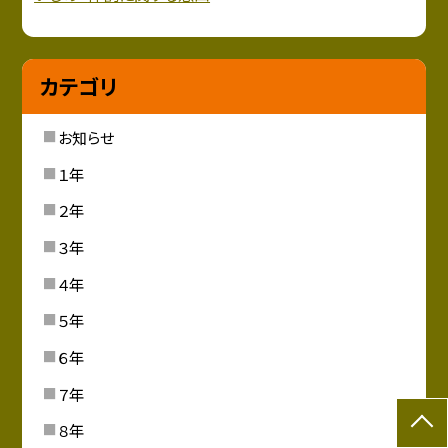
カテゴリ
お知らせ
１年
２年
３年
４年
５年
６年
７年
８年