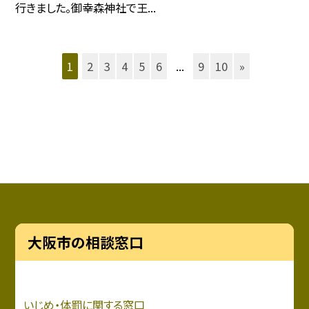
行きました。御幸森神社で王...
1
2
3
4
5
6
...
9
10
»
大阪市の相談窓口
いじめ・
体罰に関する窓口