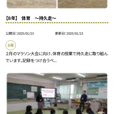
【８年】 体育 〜持久走〜
公開日
2025/01/23
更新日
2025/01/23
８年
２月のマラソン大会に向け、体育の授業で持久走に取り組ん
でいます。記録をつけ合うペ...