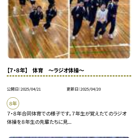
【７・８年】 体育 〜ラジオ体操〜
公開日
2025/04/21
更新日
2025/04/20
８年
７・８年合同体育での様子です。７年生が覚えたてのラジオ
体操を８年生の先輩たちに見...