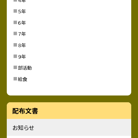
５年
６年
７年
８年
９年
部活動
給食
配布文書
お知らせ