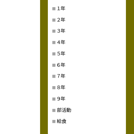
１年
２年
３年
４年
５年
６年
７年
８年
９年
部活動
給食