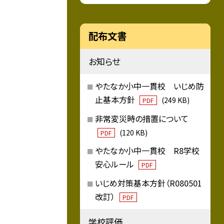
配布文書
お知らせ
やたなか小中一貫校 いじめ防
止基本方針
(249 KB)
PDF
非常変災時の措置について
(120 KB)
PDF
やたなか小中一貫校 R8学校
安心ルール
PDF
いじめ対策基本方針（R080501
改訂）
PDF
学校評価