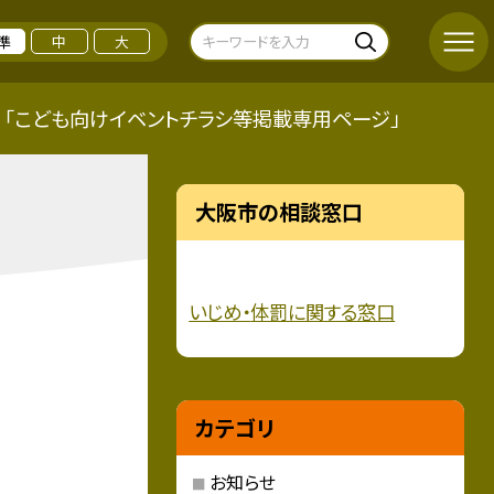
準
中
大
「こども向けイベントチラシ等掲載専用ページ」
大阪市の相談窓口
いじめ・
体罰に関する窓口
カテゴリ
お知らせ