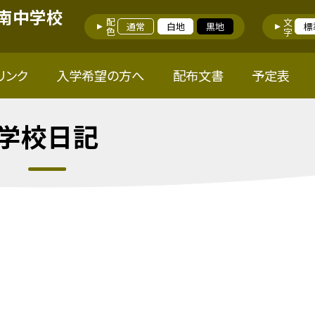
南中学校
配色
文字
通常
白地
黒地
標
リンク
入学希望の方へ
配布文書
予定表
学校日記