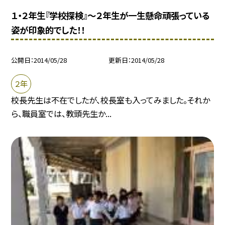
１・２年生『学校探検』〜２年生が一生懸命頑張っている
姿が印象的でした！！
公開日
2014/05/28
更新日
2014/05/28
２年
校長先生は不在でしたが、校長室も入ってみました。それか
ら、職員室では、教頭先生か...