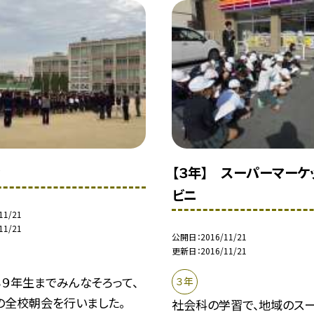
会
【３年】 スーパーマーケ
ビニ
11/21
11/21
公開日
2016/11/21
更新日
2016/11/21
９年生までみんなそろって、
３年
の全校朝会を行いました。
社会科の学習で、地域のス