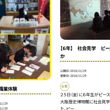
【６年】 社会見学 ピー
か
公開日
2016/11/29
更新日
2016/11/29
６年
 職業体験
２５日（金）に６年生がピー
大阪歴史博物館に社会見学
11/29
た。ピー...
11/29