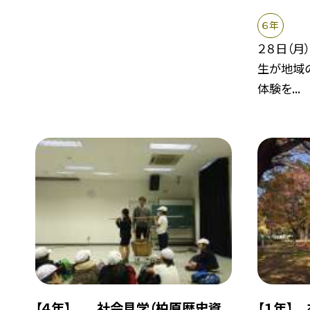
６年
２８日（月
生が地域
体験を...
【４年】 社会見学（柏原歴史資
【１年】