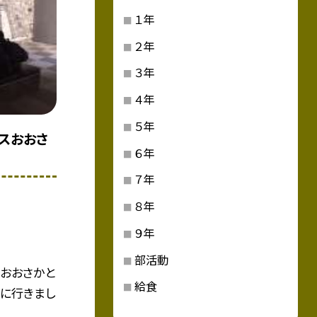
１年
２年
３年
４年
５年
スおおさ
６年
７年
８年
９年
部活動
スおおさかと
給食
に行きまし