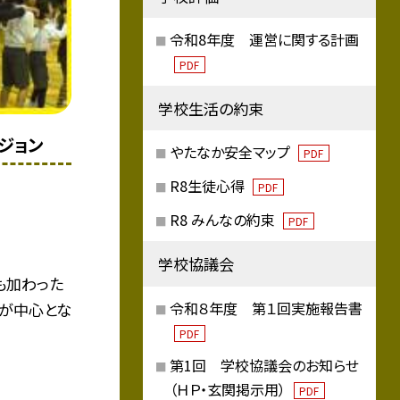
令和8年度 運営に関する計画
PDF
学校生活の約束
ジョン
やたなか安全マップ
PDF
R8生徒心得
PDF
R8 みんなの約束
PDF
学校協議会
も加わった
令和８年度 第１回実施報告書
員が中心とな
PDF
第1回 学校協議会のお知らせ
（ＨＰ・玄関掲示用）
PDF