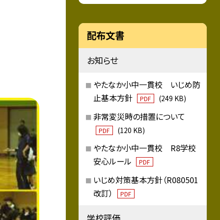
配布文書
お知らせ
やたなか小中一貫校 いじめ防
止基本方針
(249 KB)
PDF
非常変災時の措置について
(120 KB)
PDF
やたなか小中一貫校 R8学校
安心ルール
PDF
いじめ対策基本方針（R080501
改訂）
PDF
学校評価