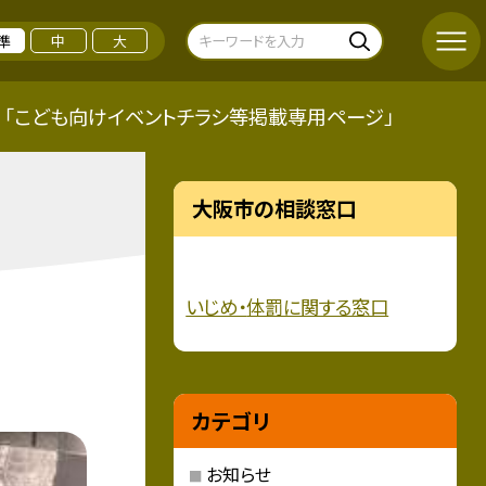
準
中
大
「こども向けイベントチラシ等掲載専用ページ」
大阪市の相談窓口
いじめ・
体罰に関する窓口
カテゴリ
お知らせ