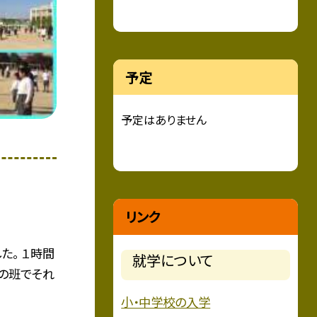
予定
予定はありません
リンク
た。 １時間
就学について
の班でそれ
小・中学校の入学