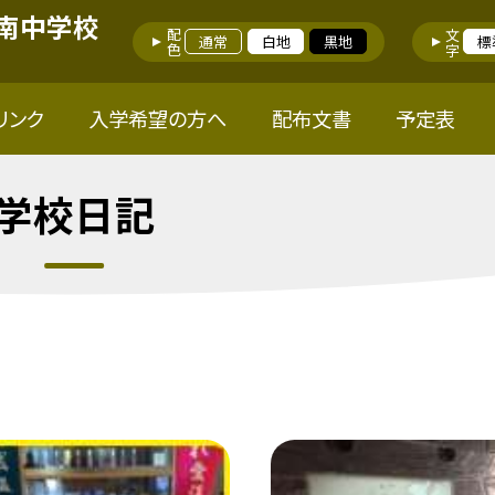
南中学校
配色
文字
通常
白地
黒地
標
リンク
入学希望の方へ
配布文書
予定表
学校日記