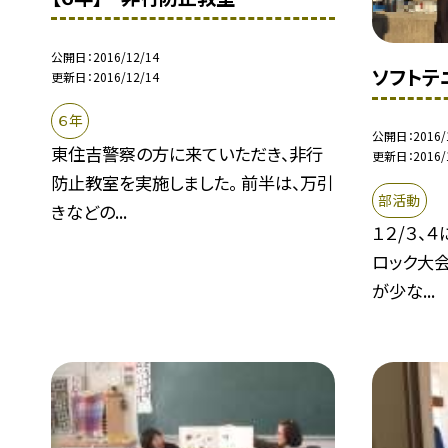
公開日
2016/12/14
ソフトテ
更新日
2016/12/14
６年
公開日
2016/
東住吉警察の方に来ていただき、非行
更新日
2016/
防止教室を実施しました。 前半は、万引
部活動
きなどの...
１２/３、
ロック大会
が少な...