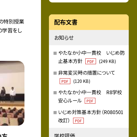
の特別授業
配布文書
の学習をし
お知らせ
やたなか小中一貫校 いじめ防
止基本方針
(249 KB)
PDF
非常変災時の措置について
(120 KB)
PDF
やたなか小中一貫校 R8学校
安心ルール
PDF
いじめ対策基本方針（R080501
改訂）
PDF
学校評価
い方