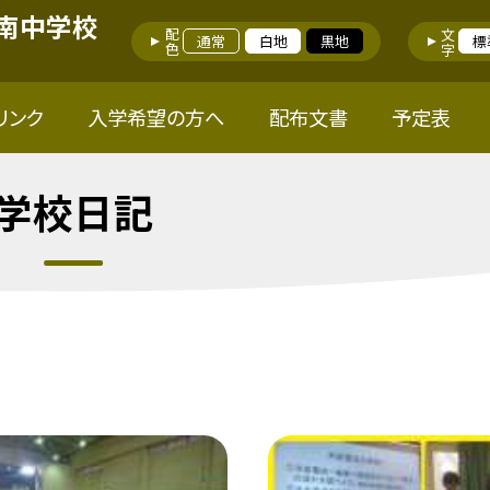
南中学校
配色
文字
通常
白地
黒地
標
リンク
入学希望の方へ
配布文書
予定表
学校日記