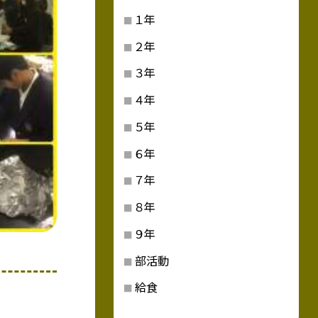
１年
２年
３年
４年
５年
６年
７年
８年
９年
部活動
給食