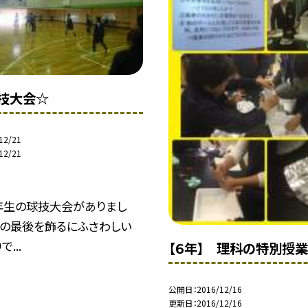
技大会☆
12/21
12/21
年生の球技大会がありまし
期の最後を飾るにふさわしい
...
【６年】 理科の特別授業
公開日
2016/12/16
更新日
2016/12/16