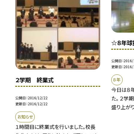
☆８年球
公開日
2016/
更新日
2016/
２学期 終業式
８年
今日は８
た。 ２学
公開日
2016/12/22
更新日
2016/12/22
盛り上がりで
お知らせ
１時間目に終業式を行いました。校長