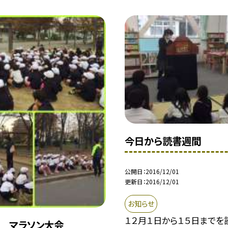
今日から読書週間
公開日
2016/12/01
更新日
2016/12/01
お知らせ
１２月１日から１５日までを
】 マラソン大会