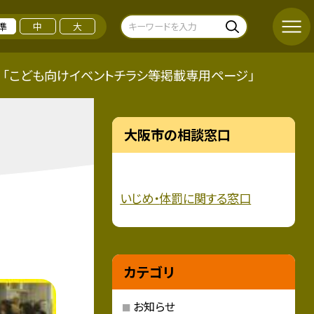
準
中
大
「こども向けイベントチラシ等掲載専用ページ」
大阪市の相談窓口
いじめ・
体罰に関する窓口
カテゴリ
お知らせ