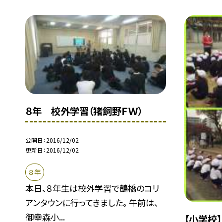
８年 校外学習（猪飼野ＦＷ）
公開日
2016/12/02
更新日
2016/12/02
８年
本日、８年生は校外学習で鶴橋のコリ
アンタウンに行ってきました。 午前は、
御幸森小...
【小学校