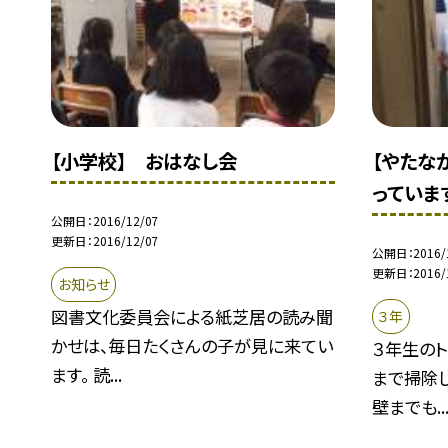
【小学校】 おはなし会
【やたな
っていま
公開日
2016/12/07
更新日
2016/12/07
公開日
2016/
更新日
2016/
お知らせ
図書文化委員会による紙芝居の読み聞
３年
かせは、毎日たくさんの子が見に来てい
３年生の
ます。 読...
まで掃除し
壁までも..