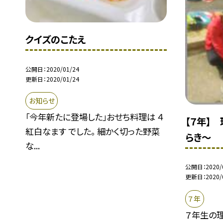
クイズのこたえ
公開日
2020/01/24
更新日
2020/01/24
お知らせ
「今年新たに登場した」おせち料理は ４
【７年】
紅白なます でした。 細かく切った野菜
らき〜
な...
公開日
2020/
更新日
2020/
７年
７年生の