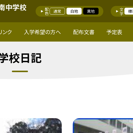
南中学校
配色
文字
通常
白地
黒地
標
リンク
入学希望の方へ
配布文書
予定表
学校日記