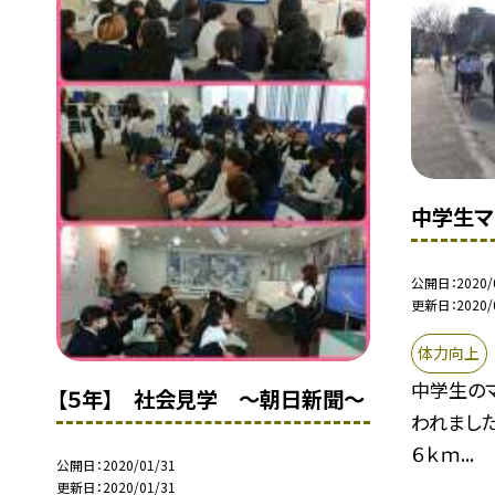
中学生マ
公開日
2020/
更新日
2020/
体力向上
中学生の
【５年】 社会見学 〜朝日新聞〜
われました
６ｋｍ...
公開日
2020/01/31
更新日
2020/01/31