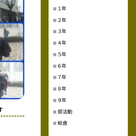
１年
２年
３年
４年
５年
６年
７年
８年
９年
す
部活動
給食