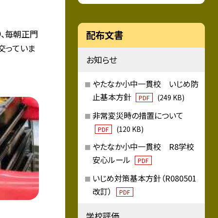
、毎朝正門
配布文書
交っていま
お知らせ
やたなか小中一貫校 いじめ防
止基本方針
(249 KB)
PDF
非常変災時の措置について
(120 KB)
PDF
やたなか小中一貫校 R8学校
安心ルール
PDF
いじめ対策基本方針（R080501
改訂）
PDF
学校評価