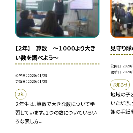
【２年】 算数 〜１０００より大き
見守り隊
い数を調べよう〜
公開日
2020/
更新日
2020/
公開日
2020/01/29
更新日
2020/01/29
お知らせ
地域の子
２年
いただき
２年生は、算数で大きな数について学
謝の手紙を.
習しています。１つの数についていろい
ろな表し方...