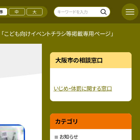
準
中
大
「こども向けイベントチラシ等掲載専用ページ」
大阪市の相談窓口
いじめ・
体罰に関する窓口
カテゴリ
お知らせ