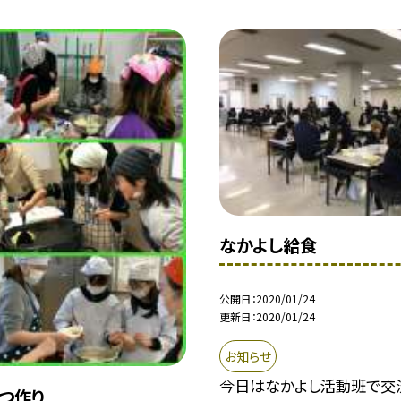
なかよし給食
公開日
2020/01/24
更新日
2020/01/24
お知らせ
今日はなかよし活動班で交
やつ作り