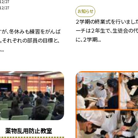
12/27
12/27
お知らせ
２学期の終業式を行いまし
ーチは２年生で、生徒会の
すが、冬休みも練習をがんば
に、２学期...
。それぞれの部員の目標と、
..
年】 薬物乱用防止教室