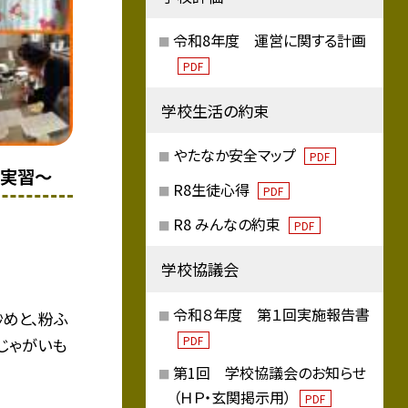
令和8年度 運営に関する計画
PDF
学校生活の約束
やたなか安全マップ
PDF
理実習〜
R8生徒心得
PDF
R8 みんなの約束
PDF
学校協議会
令和８年度 第１回実施報告書
めと、粉ふ
PDF
じゃがいも
第1回 学校協議会のお知らせ
（ＨＰ・玄関掲示用）
PDF