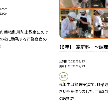
12/24
12/24
生が、薬物乱用防止教室にのぞ
。本校に勤務する元警察官の
..
【６年】 家庭科 〜調
公開日
2021/12/23
更新日
2021/12/23
６年
６年生は調理実習で、野菜炒
きいもを作りました。丁寧に
の皮むき...