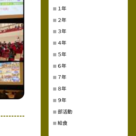
１年
２年
３年
４年
５年
６年
７年
８年
９年
部活動
給食