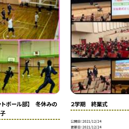
ットボール部】 冬休みの
２学期 終業式
様子
公開日
2021/12/24
更新日
2021/12/24