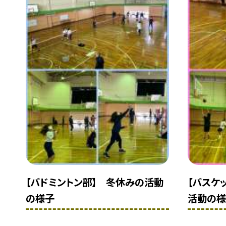
【バドミントン部】 冬休みの活動
【バスケ
の様子
活動の