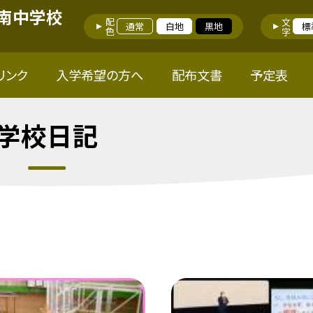
南中学校
配色
文字
通常
白地
黒地
標
リンク
入学希望の方へ
配布文書
予定表
学校日記