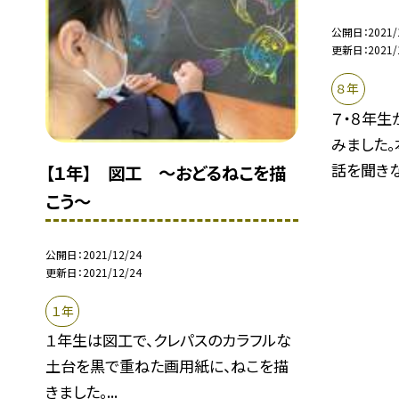
公開日
2021/
更新日
2021/
８年
７・８年
みました
話を聞きな.
【１年】 図工 〜おどるねこを描
こう〜
公開日
2021/12/24
更新日
2021/12/24
１年
１年生は図工で、クレパスのカラフルな
土台を黒で重ねた画用紙に、ねこを描
きました。...