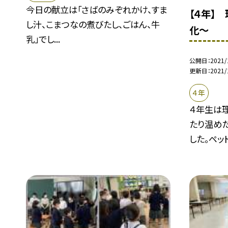
今日の献立は「さばのみぞれかけ、すま
【４年】
し汁、こまつなの煮びたし、ごはん、牛
化〜
乳」でし...
公開日
2021/
更新日
2021/
４年
４年生は
たり温め
した。ペット.