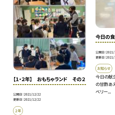
今日の食
公開日
2021/
更新日
2021/
お知らせ
今日の献立
【１・２年】 おもちゃランド その２
の甘酢あえ
ベリー...
公開日
2021/12/22
更新日
2021/12/22
２年