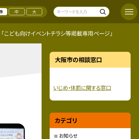
準
中
大
「こども向けイベントチラシ等掲載専用ページ」
大阪市の相談窓口
いじめ・
体罰に関する窓口
カテゴリ
お知らせ