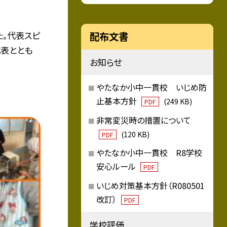
た。代表スピ
配布文書
代表ととも
お知らせ
やたなか小中一貫校 いじめ防
止基本方針
(249 KB)
PDF
非常変災時の措置について
(120 KB)
PDF
やたなか小中一貫校 R8学校
安心ルール
PDF
いじめ対策基本方針（R080501
改訂）
PDF
学校評価