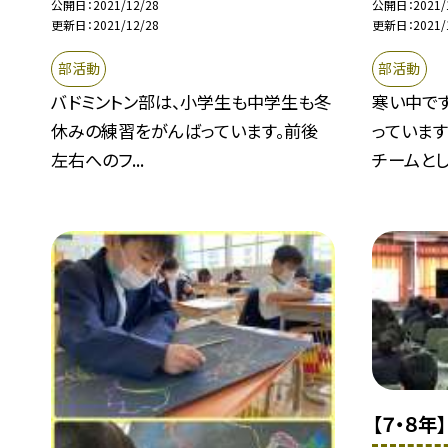
公開日
2021/12/28
公開日
2021/
更新日
2021/12/28
更新日
2021/
部活動
部活動
バドミントン部は、小学生も中学生も冬
寒い中で
休みの練習をがんばっています。前後
っています
左右へのフ...
チームとし.
【７・８