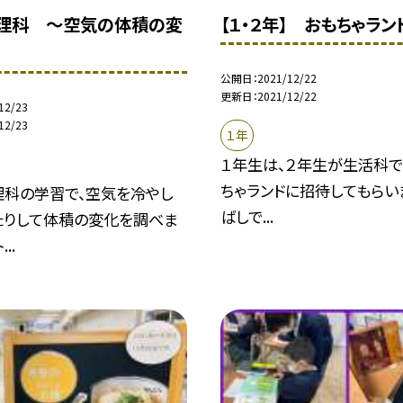
 理科 〜空気の体積の変
【１・２年】 おもちゃラン
公開日
2021/12/22
更新日
2021/12/22
12/23
12/23
１年
１年生は、２年生が生活科
ちゃランドに招待してもらい
理科の学習で、空気を冷やし
ばしで...
たりして体積の変化を調べま
..