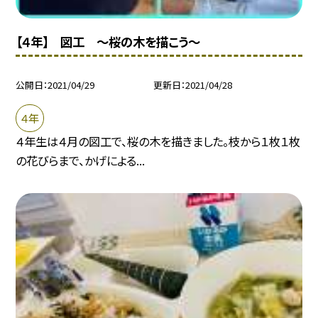
【４年】 図工 〜桜の木を描こう〜
公開日
2021/04/29
更新日
2021/04/28
４年
４年生は４月の図工で、桜の木を描きました。枝から１枚１枚
の花びらまで、かげによる...